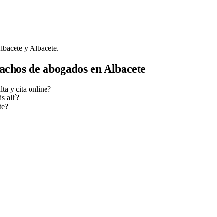
lbacete y Albacete.
pachos de abogados en Albacete
a y cita online?
s allí?
te?
na consulta.
to
, y la conviertes en cliente.