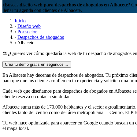
¿Buscas
diseño web para despachos de abogados en Albacete
? Cr
llenar tu agenda con clientes de Albacete.
Inicio
›
Diseño web
›
Por sector
›
Despachos de abogados
›
Albacete
⚖️ ¿Quieres ver cómo quedaría la web de tu despacho de abogados e
Crea tu demo gratis en segundos →
En Albacete hay decenas de despachos de abogados. Tu próximo cliente 
para que que tus clientes confíen en tu experiencia y soliciten una pri
Cada web que diseñamos para despachos de abogados en Albacete se 
cliente reserva o contacta sin dudar.
Albacete suma más de 170.000 habitantes y el sector agroalimentario, la
clientes tanto del centro como del área metropolitana —Centro, El Pil
Tu web nace optimizada para aparecer en Google cuando buscan un d
el mapa local.