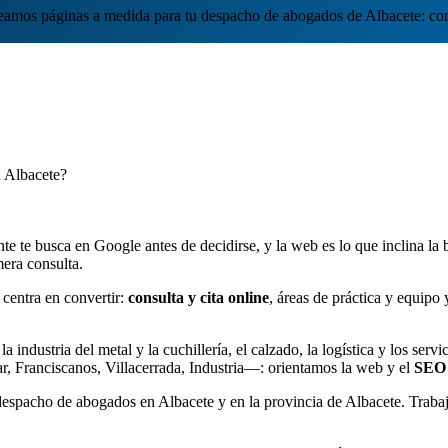
eamos páginas a medida para tu despacho de abogados de Albacete: c
n Albacete?
te busca en Google antes de decidirse, y la web es lo que inclina la b
mera consulta.
centra en convertir:
consulta y cita online
, áreas de práctica y equipo
 industria del metal y la cuchillería, el calzado, la logística y los se
ar, Franciscanos, Villacerrada, Industria—: orientamos la web y el
SEO 
espacho de abogados en Albacete y en la provincia de Albacete. Trab