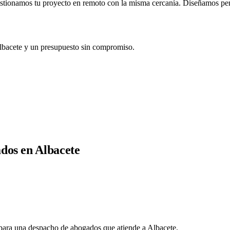
estionamos tu proyecto en remoto con la misma cercanía. Diseñamos pens
bacete y un presupuesto sin compromiso.
dos en Albacete
l para una despacho de abogados que atiende a Albacete.