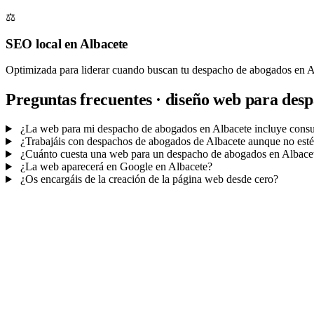
⚖️
SEO local en Albacete
Optimizada para liderar cuando buscan tu despacho de abogados en A
Preguntas frecuentes · diseño web para des
¿La web para mi despacho de abogados en Albacete incluye consult
¿Trabajáis con despachos de abogados de Albacete aunque no estéi
¿Cuánto cuesta una web para un despacho de abogados en Albace
¿La web aparecerá en Google en Albacete?
¿Os encargáis de la creación de la página web desde cero?
Mucho más que una web
No solo tu web.
Tu CRM para no perder ni u
Cada consulta que entra por la web queda en tu panel
con seguimien