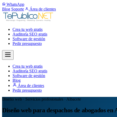
WhatsApp
Blog
Soporte
Área de clientes
Crea tu web
gratis
Auditoría SEO
gratis
Software de gestión
Pedir presupuesto
Crea tu web
gratis
Auditoría SEO
gratis
Software de gestión
Blog
Área de clientes
Pedir presupuesto
Diseño web · Servicios profesionales · Albacete
Diseño web para despachos de abogados en 