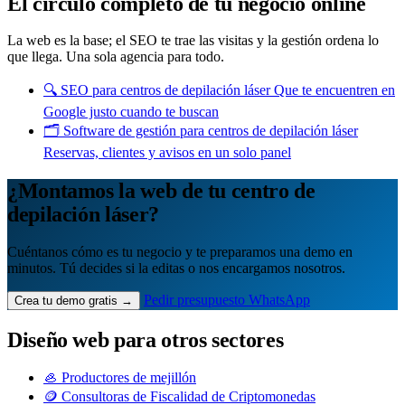
El círculo completo de tu negocio online
La web es la base; el SEO te trae las visitas y la gestión ordena lo
que llega. Una sola agencia para todo.
🔍
SEO para centros de depilación láser
Que te encuentren en
Google justo cuando te buscan
🗂️
Software de gestión para centros de depilación láser
Reservas, clientes y avisos en un solo panel
¿Montamos la web de tu centro de
depilación láser?
Cuéntanos cómo es tu negocio y te preparamos una demo en
minutos. Tú decides si la editas o nos encargamos nosotros.
Pedir presupuesto
WhatsApp
Crea tu demo gratis →
Diseño web para otros sectores
🦪 Productores de mejillón
🪙 Consultoras de Fiscalidad de Criptomonedas