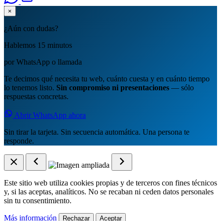
×
¿Aún con dudas?
Hablemos 15 minutos
por WhatsApp o llamada
Te decimos qué necesita tu web, cuánto cuesta y en cuánto tiempo
lo tenemos listo.
Sin compromiso ni presentaciones
— sólo
respuestas concretas.
Abrir WhatsApp ahora
Sin tirar la tarjeta. Sin secuencia automática. Una persona te
responde.
Este sitio web utiliza cookies propias y de terceros con fines técnicos
y, si las aceptas, analíticos. No se recaban ni ceden datos personales
sin tu consentimiento.
Más información
Rechazar
Aceptar