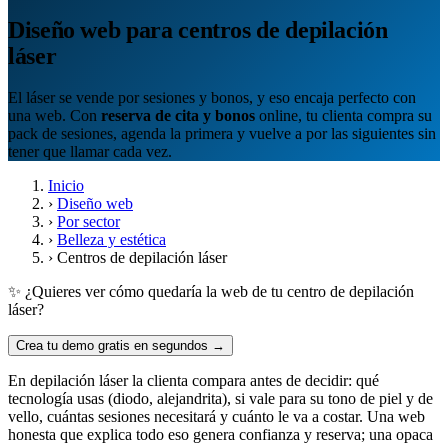
Diseño web para centros de depilación
láser
El láser se vende por sesiones y bonos, y eso encaja perfecto con
una web. Con
reserva de cita y bonos
online, tu clienta compra su
pack de sesiones, agenda la primera y vuelve a por las siguientes sin
tener que llamar cada vez.
Inicio
›
Diseño web
›
Por sector
›
Belleza y estética
›
Centros de depilación láser
✨ ¿Quieres ver cómo quedaría la web de tu centro de depilación
láser?
Crea tu demo gratis en segundos →
En depilación láser la clienta compara antes de decidir: qué
tecnología usas (diodo, alejandrita), si vale para su tono de piel y de
vello, cuántas sesiones necesitará y cuánto le va a costar. Una web
honesta que explica todo eso genera confianza y reserva; una opaca