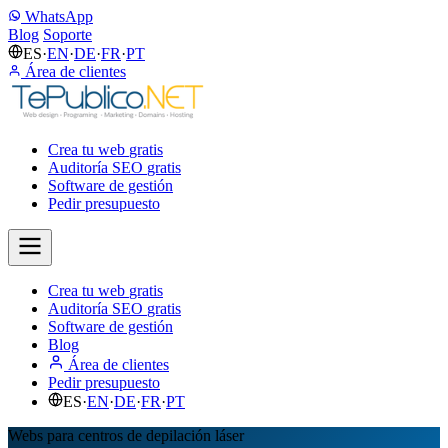
WhatsApp
Blog
Soporte
ES
·
EN
·
DE
·
FR
·
PT
Área de clientes
Crea tu web
gratis
Auditoría SEO
gratis
Software de gestión
Pedir presupuesto
Crea tu web
gratis
Auditoría SEO
gratis
Software de gestión
Blog
Área de clientes
Pedir presupuesto
ES
·
EN
·
DE
·
FR
·
PT
Webs para centros de depilación láser