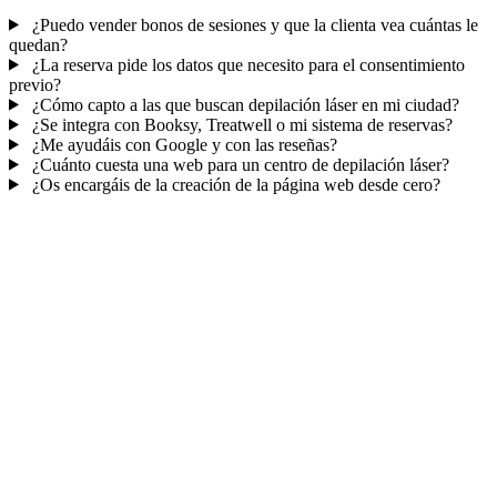
¿Puedo vender bonos de sesiones y que la clienta vea cuántas le
quedan?
¿La reserva pide los datos que necesito para el consentimiento
previo?
¿Cómo capto a las que buscan depilación láser en mi ciudad?
¿Se integra con Booksy, Treatwell o mi sistema de reservas?
¿Me ayudáis con Google y con las reseñas?
¿Cuánto cuesta una web para un centro de depilación láser?
¿Os encargáis de la creación de la página web desde cero?
Mucho más que una web
No solo tu web.
La agenda de tu centro.
Citas online con recordatorios
, ficha de cada cliente y email para
fidelizar y llenar huecos.