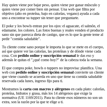
Hay quien viene por bajar peso, quien viene por ganar músculo y
quien viene por comer bien sin pensar. Una web que filtra por
objetivo (alto en proteína, bajo en calorías, vegano) ayuda a cada
uno a encontrar su tupper sin tener que preguntarte.
El poke y los bowls entran por los ojos: el aguacate, el salmón, el
edamame, los colores. Las fotos buenas y reales venden el producto
sano sin que parezca dieta de castigo, que es lo que la gente teme al
pedir "comida saludable".
Tu cliente come sano porque le importa lo que se mete en el cuerpo,
así que quiere ver las calorías, las proteínas y de dónde viene cada
cosa. Con
pedido online y suscripción semanal
le das eso y
además le quitas el "¿qué como hoy?" de la cabeza toda la semana.
El que compra poke, bowls o tuppers no improvisa: planifica. Una
web con
pedido online y suscripción semanal
convierte un cliente
que viene cuando se acuerda en uno que tiene su comida saludable
reservada cada lunes, ingreso fijo para ti.
Mostramos la
carta con macros y alérgenos
en cada plato: calorías,
proteína, hidratos y grasa, más los 14 alérgenos que exige la
normativa (UE 1169/2011). Para tu cliente esos números no son un
extra, son la razón por la que te elige a ti.