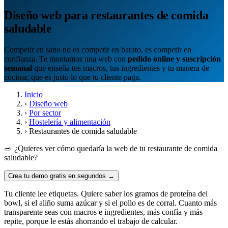
Diseño web para restaurantes de comida
saludable
Competir en sano no es competir en barato, es competir en
confianza. Te montamos una web con
pedido online y suscripción
semanal
que enseña tus macros, tus ingredientes y tu manera de
cocinar, que es justo lo que tu cliente paga.
Inicio
›
Diseño web
›
Por sector
›
Hostelería y alimentación
›
Restaurantes de comida saludable
🥗 ¿Quieres ver cómo quedaría la web de tu restaurante de comida
saludable?
Crea tu demo gratis en segundos →
Tu cliente lee etiquetas. Quiere saber los gramos de proteína del
bowl, si el aliño suma azúcar y si el pollo es de corral. Cuanto más
transparente seas con macros e ingredientes, más confía y más
repite, porque le estás ahorrando el trabajo de calcular.