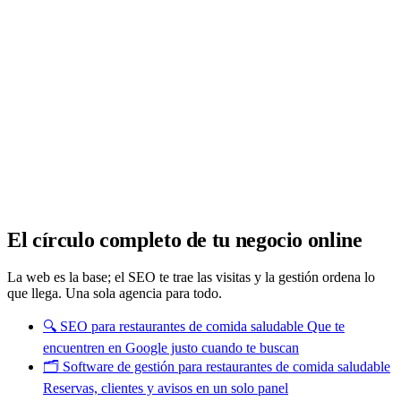
Analítica clara
Cuántos te visitan y de dónde vienen, sin tecnicismos ni cookies
molestas. Decisiones con datos.
Todo bajo tu marca y en un solo sitio.
Quiero mi panel
El círculo completo de tu negocio online
La web es la base; el SEO te trae las visitas y la gestión ordena lo
que llega. Una sola agencia para todo.
🔍
SEO para restaurantes de comida saludable
Que te
encuentren en Google justo cuando te buscan
🗂️
Software de gestión para restaurantes de comida saludable
Reservas, clientes y avisos en un solo panel