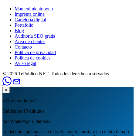
Mantenimiento web
Imprenta online
Cartelería digital
Portafolio
Blog
Auditoría SEO gratis
Área de clientes
Contacto
Política de privacidad
Política de cookies
Aviso legal
© 2026 TePublico.NET. Todos los derechos reservados.
×
¿Aún con dudas?
Hablemos 15 minutos
por WhatsApp o llamada
Te decimos qué necesita tu web, cuánto cuesta y en cuánto tiempo