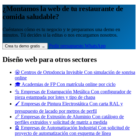
¿Montamos la web de tu restaurante de
comida saludable?
Cuéntanos cómo es tu negocio y te preparamos una demo en
minutos. Tú decides si la editas o nos encargamos nosotros.
Pedir presupuesto
WhatsApp
Crea tu demo gratis →
Diseño web para otros sectores
😬
Centros de Ortodoncia Invisible
Con simulación de sonrisa
online
🎓
Academias de FP
Con matrícula online por ciclo
🔩
Empresas de Estampación Metálica
Con configurador de
pieza estampada por lotes y tipo de chapa
🖌️
Empresas de Pintura Electrostática
Con carta RAL y
presupuesto de lacado por metros de perfil
📏
Empresas de Extrusión de Aluminio
Con catálogo de
perfiles extruidos y solicitud de matriz a medida
🤖
Empresas de Automatización Industrial
Con solicitud de
proyecto de automatización con esquema de línea