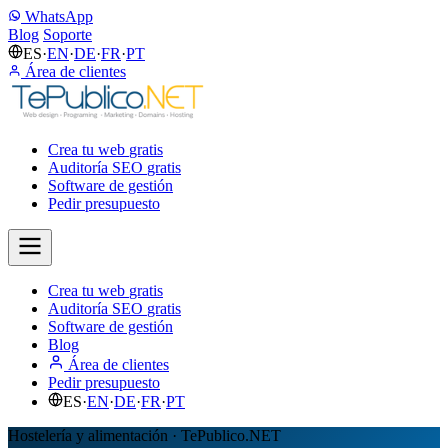
WhatsApp
Blog
Soporte
ES
·
EN
·
DE
·
FR
·
PT
Área de clientes
Crea tu web
gratis
Auditoría SEO
gratis
Software de gestión
Pedir presupuesto
Crea tu web
gratis
Auditoría SEO
gratis
Software de gestión
Blog
Área de clientes
Pedir presupuesto
ES
·
EN
·
DE
·
FR
·
PT
Hostelería y alimentación · TePublico.NET