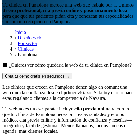
Tu clínica en Pamplona merece una web que trabaje por ti. Unimos
diseño profesional, cita previa online y posicionamiento local
para que que tus pacientes pidan cita y conozcan tus especialidades
sin llamar a recepción en Pamplona.
Inicio
›
Diseño web
›
Por sector
›
Clínicas
›
Pamplona
🏥 ¿Quieres ver cómo quedaría la web de tu clínica en Pamplona?
Crea tu demo gratis en segundos →
Las clínicas que crecen en Pamplona tienen algo en común: una
web que da confianza desde el primer vistazo. Si la tuya no lo hace,
estás regalando clientes a la competencia de Navarra.
Tu web no es un escaparate: incluye
cita previa online
y todo lo
que tu clínica de Pamplona necesita —especialidades y equipo
médico, cita previa online y información de confianza y reseñas—
integrado y fácil de gestionar. Menos llamadas, menos huecos en
agenda, más clientes locales.