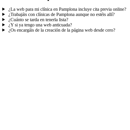
¿La web para mi clínica en Pamplona incluye cita previa online?
¿Trabajáis con clínicas de Pamplona aunque no estéis allí?
¿Cuánto se tarda en tenerla lista?
¿Y si ya tengo una web anticuada?
¿Os encargáis de la creación de la página web desde cero?
Mucho más que una web
No solo tu web.
La agenda y el CRM de tu
consulta.
Citas online con recordatorios
, la ficha de cada paciente y avisos
automáticos que reducen las ausencias.