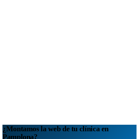
Analítica clara
Cuántos te visitan y de dónde vienen, sin tecnicismos ni cookies
molestas. Decisiones con datos.
Todo bajo tu marca y en un solo sitio.
Quiero mi panel
¿Montamos la web de tu clínica en
Pamplona?