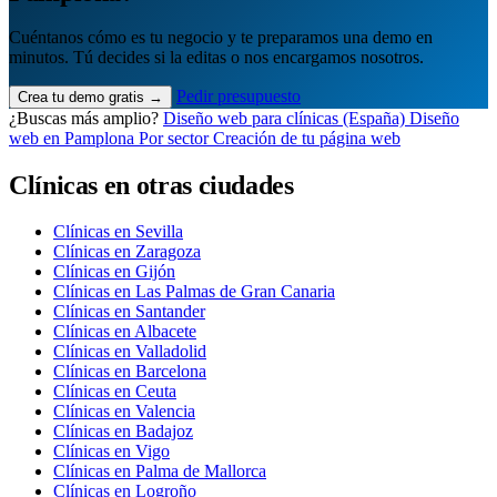
Cuéntanos cómo es tu negocio y te preparamos una demo en
minutos. Tú decides si la editas o nos encargamos nosotros.
Pedir presupuesto
Crea tu demo gratis →
¿Buscas más amplio?
Diseño web para clínicas (España)
Diseño
web en Pamplona
Por sector
Creación de tu página web
Clínicas en otras ciudades
Clínicas en Sevilla
Clínicas en Zaragoza
Clínicas en Gijón
Clínicas en Las Palmas de Gran Canaria
Clínicas en Santander
Clínicas en Albacete
Clínicas en Valladolid
Clínicas en Barcelona
Clínicas en Ceuta
Clínicas en Valencia
Clínicas en Badajoz
Clínicas en Vigo
Clínicas en Palma de Mallorca
Clínicas en Logroño