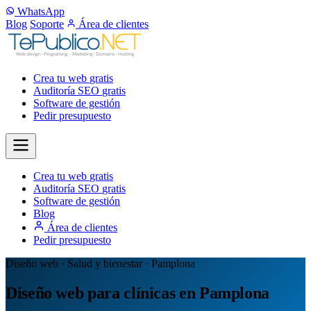
WhatsApp
Blog
Soporte
Área de clientes
Crea tu web
gratis
Auditoría SEO
gratis
Software de gestión
Pedir presupuesto
Crea tu web
gratis
Auditoría SEO
gratis
Software de gestión
Blog
Área de clientes
Pedir presupuesto
Diseño web · Salud y bienestar · Pamplona
Diseño web para clínicas en Pamplona