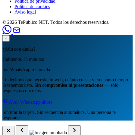
Política de privacidad
Política de cookies
Aviso legal
© 2026 TePublico.NET. Todos los derechos reservados.
×
¿Aún con dudas?
Hablemos 15 minutos
por WhatsApp o llamada
Te decimos qué necesita tu web, cuánto cuesta y en cuánto tiempo
lo tenemos listo.
Sin compromiso ni presentaciones
— sólo
respuestas concretas.
Abrir WhatsApp ahora
Sin tirar la tarjeta. Sin secuencia automática. Una persona te
responde.