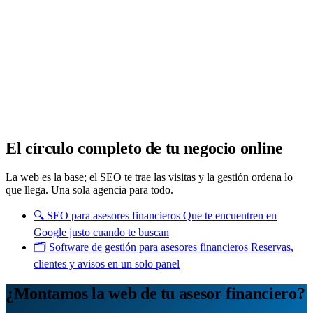
Analítica clara
Cuántos te visitan y de dónde vienen, sin tecnicismos ni cookies
molestas. Decisiones con datos.
Todo bajo tu marca y en un solo sitio.
Quiero mi panel
El círculo completo de tu negocio online
La web es la base; el SEO te trae las visitas y la gestión ordena lo
que llega. Una sola agencia para todo.
🔍
SEO para asesores financieros
Que te encuentren en
Google justo cuando te buscan
🗂️
Software de gestión para asesores financieros
Reservas,
clientes y avisos en un solo panel
¿Montamos la web de tu asesor financiero?