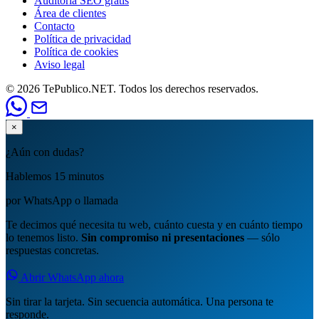
Auditoría SEO gratis
Área de clientes
Contacto
Política de privacidad
Política de cookies
Aviso legal
© 2026 TePublico.NET. Todos los derechos reservados.
×
¿Aún con dudas?
Hablemos 15 minutos
por WhatsApp o llamada
Te decimos qué necesita tu web, cuánto cuesta y en cuánto tiempo
lo tenemos listo.
Sin compromiso ni presentaciones
— sólo
respuestas concretas.
Abrir WhatsApp ahora
Sin tirar la tarjeta. Sin secuencia automática. Una persona te
responde.