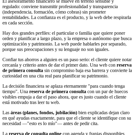
El asesoramiento financiero se mueve en terreno sensible y
regulado: conviene transmitir profesionalidad y transparencia
(independencia, formación, cómo cobras) sin prometer
rentabilidades. La confianza es el producto, y la web debe respirarla
en cada sección.
Hay dos grandes perfiles: el particular o familia que quiere poner
orden y planificar a largo plazo, y la empresa o autónomo que busca
optimización y patrimonio. La web puede hablarles por separado,
porque sus preocupaciones y su lenguaje no son iguales.
Confiar tus ahorros a alguien es un paso serio: el cliente quiere notar
cercanía y criterio antes de dar el primer dato. Una web con
reserva
de primera consulta
sin compromiso baja esa barrera y convierte la
curiosidad en una cita real para planificar su patrimonio.
La decisión financiera se aplaza eternamente "para cuando tenga
tiempo". Una
reserva de primera consulta
con un par de huecos
visibles empuja a dar el paso ahora, que es justo cuando el cliente
está motivado tras leer tu web.
Las
áreas (planes, fondos, jubilación)
bien explicadas dejan claro
en qué ayudas exactamente, para que el cliente se identifique con su
necesidad —"esto es lo mío"— antes de pedir cita.
La
reserva de consulta online
con agenda y franjas disponibles