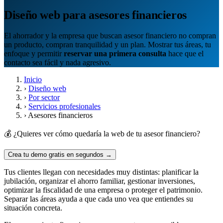
Diseño web para asesores financieros
El ahorrador y la empresa que buscan asesor financiero no compran
un producto, compran tranquilidad y un plan. Mostrar tus áreas, tu
enfoque y permitir
reservar una primera consulta
hace que el
contacto sea fácil y nada agresivo.
Inicio
›
Diseño web
›
Por sector
›
Servicios profesionales
›
Asesores financieros
💰 ¿Quieres ver cómo quedaría la web de tu asesor financiero?
Crea tu demo gratis en segundos →
Tus clientes llegan con necesidades muy distintas: planificar la
jubilación, organizar el ahorro familiar, gestionar inversiones,
optimizar la fiscalidad de una empresa o proteger el patrimonio.
Separar las áreas ayuda a que cada uno vea que entiendes su
situación concreta.