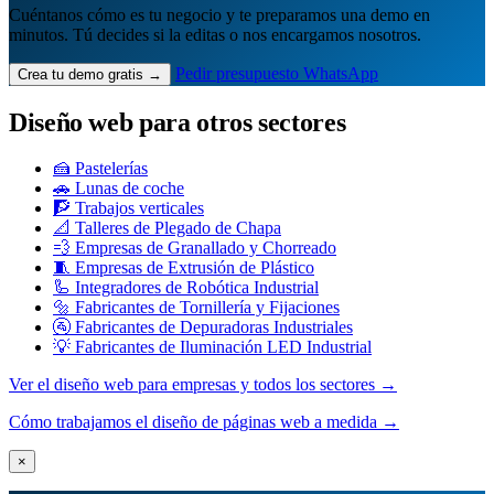
Cuéntanos cómo es tu negocio y te preparamos una demo en
minutos. Tú decides si la editas o nos encargamos nosotros.
Pedir presupuesto
WhatsApp
Crea tu demo gratis →
Diseño web para otros sectores
🍰 Pastelerías
🚗 Lunas de coche
🧗 Trabajos verticales
📐 Talleres de Plegado de Chapa
💨 Empresas de Granallado y Chorreado
🧵 Empresas de Extrusión de Plástico
🦾 Integradores de Robótica Industrial
🔩 Fabricantes de Tornillería y Fijaciones
🚰 Fabricantes de Depuradoras Industriales
💡 Fabricantes de Iluminación LED Industrial
Ver el diseño web para empresas y todos los sectores →
Cómo trabajamos el diseño de páginas web a medida →
×