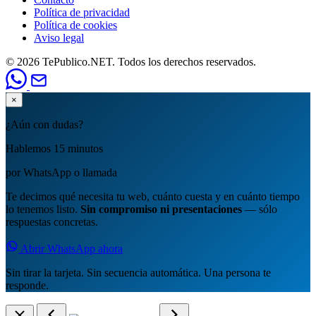
Política de privacidad
Política de cookies
Aviso legal
© 2026 TePublico.NET. Todos los derechos reservados.
×
¿Aún con dudas?
Hablemos 15 minutos
por WhatsApp o llamada
Te decimos qué necesita tu web, cuánto cuesta y en cuánto tiempo
lo tenemos listo.
Sin compromiso ni presentaciones
— sólo
respuestas concretas.
Abrir WhatsApp ahora
Sin tirar la tarjeta. Sin secuencia automática. Una persona te
responde.