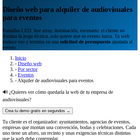
Diseño web para alquiler de audiovisuales
para eventos
Pantallas LED, line array, iluminación, escenario: el cliente no
domina la jerga técnica, solo quiere que su evento luzca. Tu web
traduce eso y termina en una
solicitud de presupuesto
ajustada al
evento.
Inicio
›
Diseño web
›
Por sector
›
Eventos
›
Alquiler de audiovisuales para eventos
🔊 ¿Quieres ver cómo quedaría la web de tu empresa de
audiovisuales?
Crea tu demo gratis en segundos →
Tu cliente es el organizador: ayuntamientos, agencias de eventos,
empresas que montan una convención, bodas y celebraciones. Cada
uno tiene un aforo, un recinto y unas exigencias técnicas distintas
que la web debe contemplar.