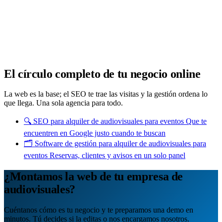
Analítica clara
Cuántos te visitan y de dónde vienen, sin tecnicismos ni cookies
molestas. Decisiones con datos.
Todo bajo tu marca y en un solo sitio.
Quiero mi panel
El círculo completo de tu negocio online
La web es la base; el SEO te trae las visitas y la gestión ordena lo
que llega. Una sola agencia para todo.
🔍
SEO para alquiler de audiovisuales para eventos
Que te
encuentren en Google justo cuando te buscan
🗂️
Software de gestión para alquiler de audiovisuales para
eventos
Reservas, clientes y avisos en un solo panel
¿Montamos la web de tu empresa de
audiovisuales?
Cuéntanos cómo es tu negocio y te preparamos una demo en
minutos. Tú decides si la editas o nos encargamos nosotros.