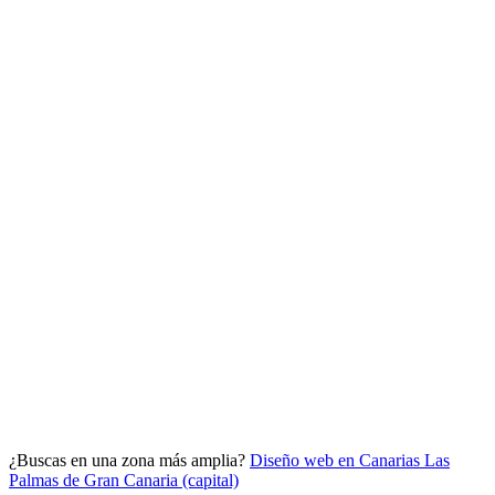
Analítica clara
Cuántos te visitan y de dónde vienen, sin tecnicismos ni cookies
molestas. Decisiones con datos.
Todo bajo tu marca y en un solo sitio.
¿Buscas en una zona más amplia?
Diseño web en Canarias
Las
Quiero mi panel
Palmas de Gran Canaria (capital)