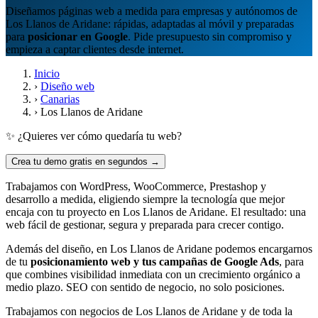
Diseñamos páginas web a medida para empresas y autónomos de
Los Llanos de Aridane: rápidas, adaptadas al móvil y preparadas
para
posicionar en Google
. Pide presupuesto sin compromiso y
empieza a captar clientes desde internet.
Inicio
›
Diseño web
›
Canarias
›
Los Llanos de Aridane
✨ ¿Quieres ver cómo quedaría tu web?
Crea tu demo gratis en segundos →
Trabajamos con WordPress, WooCommerce, Prestashop y
desarrollo a medida, eligiendo siempre la tecnología que mejor
encaja con tu proyecto en Los Llanos de Aridane. El resultado: una
web fácil de gestionar, segura y preparada para crecer contigo.
Además del diseño, en Los Llanos de Aridane podemos encargarnos
de tu
posicionamiento web y tus campañas de Google Ads
, para
que combines visibilidad inmediata con un crecimiento orgánico a
medio plazo. SEO con sentido de negocio, no solo posiciones.
Trabajamos con negocios de Los Llanos de Aridane y de toda la