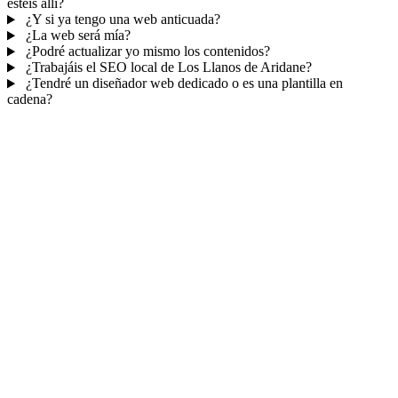
estéis allí?
¿Y si ya tengo una web anticuada?
¿La web será mía?
¿Podré actualizar yo mismo los contenidos?
¿Trabajáis el SEO local de Los Llanos de Aridane?
¿Tendré un diseñador web dedicado o es una plantilla en
cadena?
Mucho más que una web
No solo tu web.
Tu panel para gestionar el
negocio.
Con TePublico no te llevas solo una página bonita: te llevas un
sistema para
captar, atender y fidelizar clientes
— todo ordenado
en un panel, sin saltar entre mil apps.