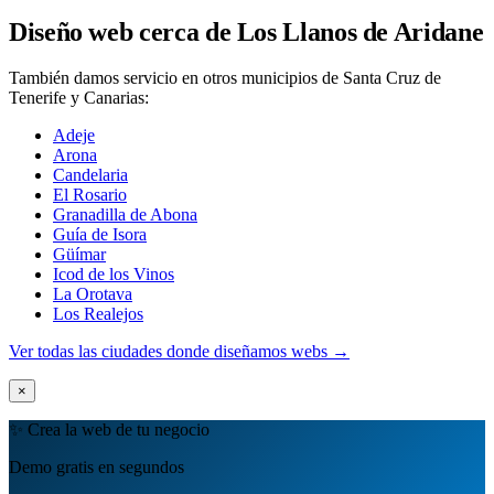
Diseño web cerca de Los Llanos de Aridane
También damos servicio en otros municipios de Santa Cruz de
Tenerife y Canarias:
Adeje
Arona
Candelaria
El Rosario
Granadilla de Abona
Guía de Isora
Güímar
Icod de los Vinos
La Orotava
Los Realejos
Ver todas las ciudades donde diseñamos webs →
×
✨ Crea la web de tu negocio
Demo gratis en segundos