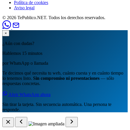
Política de cookies
Aviso legal
© 2026 TePublico.NET. Todos los derechos reservados.
×
¿Aún con dudas?
Hablemos 15 minutos
por WhatsApp o llamada
Te decimos qué necesita tu web, cuánto cuesta y en cuánto tiempo
lo tenemos listo.
Sin compromiso ni presentaciones
— sólo
respuestas concretas.
Abrir WhatsApp ahora
Sin tirar la tarjeta. Sin secuencia automática. Una persona te
responde.