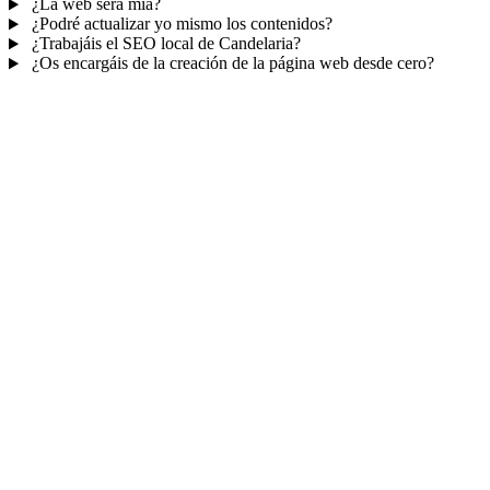
¿La web será mía?
¿Podré actualizar yo mismo los contenidos?
¿Trabajáis el SEO local de Candelaria?
¿Os encargáis de la creación de la página web desde cero?
Mucho más que una web
No solo tu web.
Tu panel para gestionar el
negocio.
Con TePublico no te llevas solo una página bonita: te llevas un
sistema para
captar, atender y fidelizar clientes
— todo ordenado
en un panel, sin saltar entre mil apps.