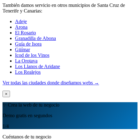
También damos servicio en otros municipios de Santa Cruz de
Tenerife y Canarias:
Adeje
Arona
El Rosario
Granadilla de Abona
Guía de Isora
Güímar
Icod de los Vinos
La Orotava
Los Llanos de Aridane
Los Realejos
Ver todas las ciudades donde diseñamos webs →
×
✨ Crea la web de tu negocio
Demo gratis en segundos
1
/4
Cuéntanos de tu negocio