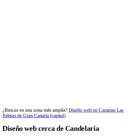
Analítica clara
Cuántos te visitan y de dónde vienen, sin tecnicismos ni cookies
molestas. Decisiones con datos.
Todo bajo tu marca y en un solo sitio.
¿Buscas en una zona más amplia?
Diseño web en Canarias
Las
Quiero mi panel
Palmas de Gran Canaria (capital)
Diseño web cerca de Candelaria