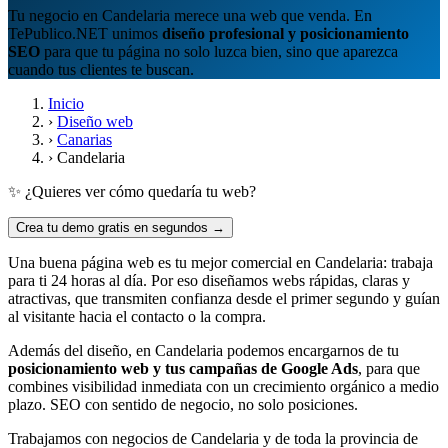
Tu negocio en Candelaria merece una web que venda. En
TePublico.NET unimos
diseño profesional y posicionamiento
SEO
para que tu página no solo luzca bien, sino que aparezca
cuando tus clientes te buscan.
Inicio
›
Diseño web
›
Canarias
›
Candelaria
✨ ¿Quieres ver cómo quedaría tu web?
Crea tu demo gratis en segundos →
Una buena página web es tu mejor comercial en Candelaria: trabaja
para ti 24 horas al día. Por eso diseñamos webs rápidas, claras y
atractivas, que transmiten confianza desde el primer segundo y guían
al visitante hacia el contacto o la compra.
Además del diseño, en Candelaria podemos encargarnos de tu
posicionamiento web y tus campañas de Google Ads
, para que
combines visibilidad inmediata con un crecimiento orgánico a medio
plazo. SEO con sentido de negocio, no solo posiciones.
Trabajamos con negocios de Candelaria y de toda la provincia de