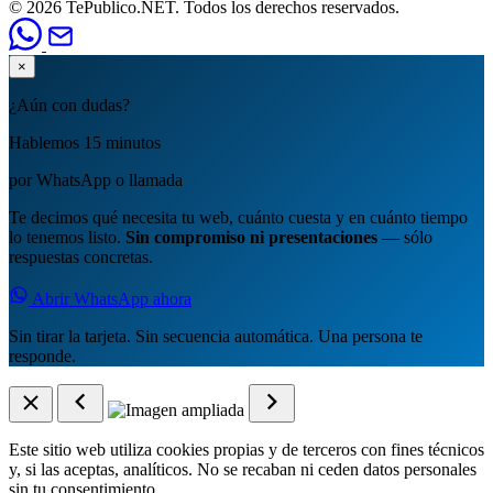
© 2026 TePublico.NET. Todos los derechos reservados.
×
¿Aún con dudas?
Hablemos 15 minutos
por WhatsApp o llamada
Te decimos qué necesita tu web, cuánto cuesta y en cuánto tiempo
lo tenemos listo.
Sin compromiso ni presentaciones
— sólo
respuestas concretas.
Abrir WhatsApp ahora
Sin tirar la tarjeta. Sin secuencia automática. Una persona te
responde.
Este sitio web utiliza cookies propias y de terceros con fines técnicos
y, si las aceptas, analíticos. No se recaban ni ceden datos personales
sin tu consentimiento.