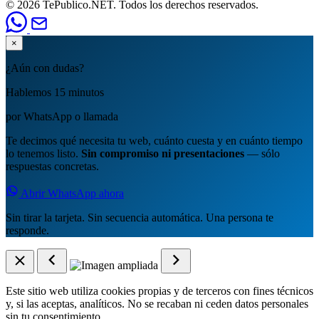
© 2026 TePublico.NET. Todos los derechos reservados.
×
¿Aún con dudas?
Hablemos 15 minutos
por WhatsApp o llamada
Te decimos qué necesita tu web, cuánto cuesta y en cuánto tiempo
lo tenemos listo.
Sin compromiso ni presentaciones
— sólo
respuestas concretas.
Abrir WhatsApp ahora
Sin tirar la tarjeta. Sin secuencia automática. Una persona te
responde.
Este sitio web utiliza cookies propias y de terceros con fines técnicos
y, si las aceptas, analíticos. No se recaban ni ceden datos personales
sin tu consentimiento.