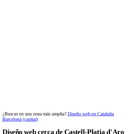
Analítica clara
Cuántos te visitan y de dónde vienen, sin tecnicismos ni cookies
molestas. Decisiones con datos.
Todo bajo tu marca y en un solo sitio.
¿Buscas en una zona más amplia?
Diseño web en Cataluña
Quiero mi panel
Barcelona (capital)
Diseño web cerca de Castell-Platja d'Aro