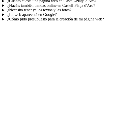
¿Cuánto cuesta una página web en Castell-Platja d'Aro?
¿Hacéis también tiendas online en Castell-Platja d'Aro?
¿Necesito tener ya los textos y las fotos?
¿La web aparecerá en Google?
¿Cómo pido presupuesto para la creación de mi página web?
Mucho más que una web
No solo tu web.
Tu panel para gestionar el
negocio.
Con TePublico no te llevas solo una página bonita: te llevas un
sistema para
captar, atender y fidelizar clientes
— todo ordenado
en un panel, sin saltar entre mil apps.