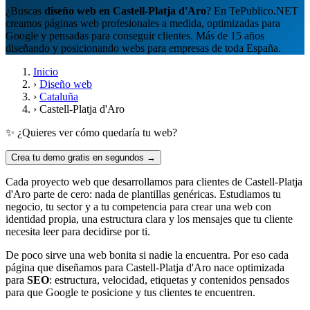
¿Buscas
diseño web en Castell-Platja d'Aro
? En TePublico.NET
creamos páginas web profesionales a medida, optimizadas para
Google y pensadas para conseguir clientes. Más de 15 años
diseñando y posicionando webs para empresas de toda España.
Inicio
›
Diseño web
›
Cataluña
›
Castell-Platja d'Aro
✨ ¿Quieres ver cómo quedaría tu web?
Crea tu demo gratis en segundos →
Cada proyecto web que desarrollamos para clientes de Castell-Platja
d'Aro parte de cero: nada de plantillas genéricas. Estudiamos tu
negocio, tu sector y a tu competencia para crear una web con
identidad propia, una estructura clara y los mensajes que tu cliente
necesita leer para decidirse por ti.
De poco sirve una web bonita si nadie la encuentra. Por eso cada
página que diseñamos para Castell-Platja d'Aro nace optimizada
para
SEO
: estructura, velocidad, etiquetas y contenidos pensados
para que Google te posicione y tus clientes te encuentren.