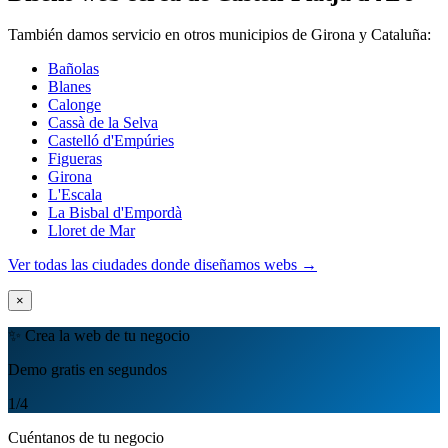
También damos servicio en otros municipios de Girona y Cataluña:
Bañolas
Blanes
Calonge
Cassà de la Selva
Castelló d'Empúries
Figueras
Girona
L'Escala
La Bisbal d'Empordà
Lloret de Mar
Ver todas las ciudades donde diseñamos webs →
×
✨ Crea la web de tu negocio
Demo gratis en segundos
1
/4
Cuéntanos de tu negocio