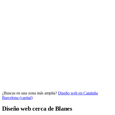
Analítica clara
Cuántos te visitan y de dónde vienen, sin tecnicismos ni cookies
molestas. Decisiones con datos.
Todo bajo tu marca y en un solo sitio.
¿Buscas en una zona más amplia?
Diseño web en Cataluña
Quiero mi panel
Barcelona (capital)
Diseño web cerca de Blanes