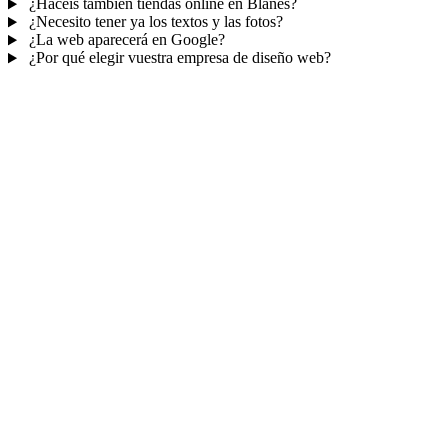
¿Hacéis también tiendas online en Blanes?
¿Necesito tener ya los textos y las fotos?
¿La web aparecerá en Google?
¿Por qué elegir vuestra empresa de diseño web?
Mucho más que una web
No solo tu web.
Tu panel para gestionar el
negocio.
Con TePublico no te llevas solo una página bonita: te llevas un
sistema para
captar, atender y fidelizar clientes
— todo ordenado
en un panel, sin saltar entre mil apps.