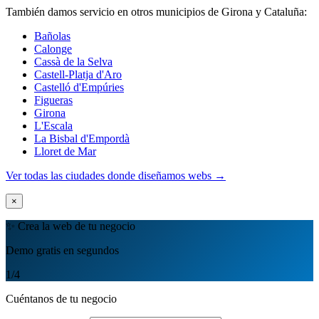
También damos servicio en otros municipios de Girona y Cataluña:
Bañolas
Calonge
Cassà de la Selva
Castell-Platja d'Aro
Castelló d'Empúries
Figueras
Girona
L'Escala
La Bisbal d'Empordà
Lloret de Mar
Ver todas las ciudades donde diseñamos webs →
×
✨ Crea la web de tu negocio
Demo gratis en segundos
1
/4
Cuéntanos de tu negocio