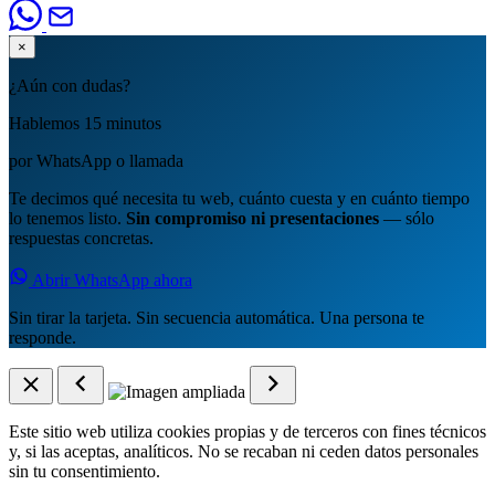
×
¿Aún con dudas?
Hablemos 15 minutos
por WhatsApp o llamada
Te decimos qué necesita tu web, cuánto cuesta y en cuánto tiempo
lo tenemos listo.
Sin compromiso ni presentaciones
— sólo
respuestas concretas.
Abrir WhatsApp ahora
Sin tirar la tarjeta. Sin secuencia automática. Una persona te
responde.
Este sitio web utiliza cookies propias y de terceros con fines técnicos
y, si las aceptas, analíticos. No se recaban ni ceden datos personales
sin tu consentimiento.