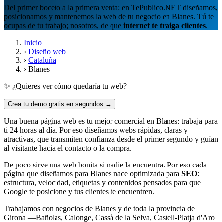
Del primer boceto a la primera venta: en TePublico.NET diseñamos,
posicionamos y mantenemos la web de tu negocio en Blanes. Tú te
ocupas de tu trabajo; nosotros, de que
internet te traiga clientes
.
Inicio
›
Diseño web
›
Cataluña
›
Blanes
✨ ¿Quieres ver cómo quedaría tu web?
Crea tu demo gratis en segundos →
Una buena página web es tu mejor comercial en Blanes: trabaja para
ti 24 horas al día. Por eso diseñamos webs rápidas, claras y
atractivas, que transmiten confianza desde el primer segundo y guían
al visitante hacia el contacto o la compra.
De poco sirve una web bonita si nadie la encuentra. Por eso cada
página que diseñamos para Blanes nace optimizada para
SEO
:
estructura, velocidad, etiquetas y contenidos pensados para que
Google te posicione y tus clientes te encuentren.
Trabajamos con negocios de Blanes y de toda la provincia de
Girona —Bañolas, Calonge, Cassà de la Selva, Castell-Platja d'Aro