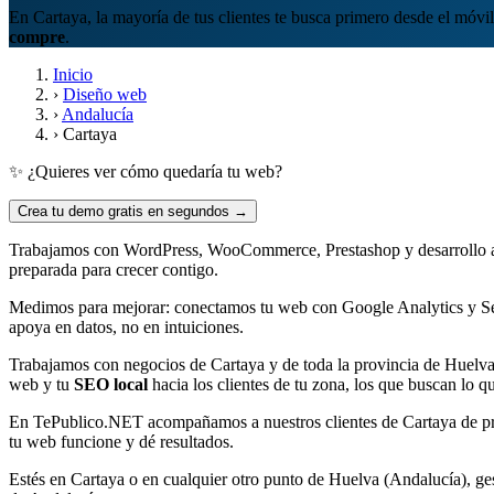
En Cartaya, la mayoría de tus clientes te busca primero desde el móvi
compre
.
Inicio
›
Diseño web
›
Andalucía
›
Cartaya
✨ ¿Quieres ver cómo quedaría tu web?
Crea tu demo gratis en segundos →
Trabajamos con WordPress, WooCommerce, Prestashop y desarrollo a me
preparada para crecer contigo.
Medimos para mejorar: conectamos tu web con Google Analytics y Se
apoya en datos, no en intuiciones.
Trabajamos con negocios de Cartaya y de toda la provincia de Huelv
web y tu
SEO local
hacia los clientes de tu zona, los que buscan lo q
En TePublico.NET acompañamos a nuestros clientes de Cartaya de princ
tu web funcione y dé resultados.
Estés en Cartaya o en cualquier otro punto de Huelva (Andalucía), ge