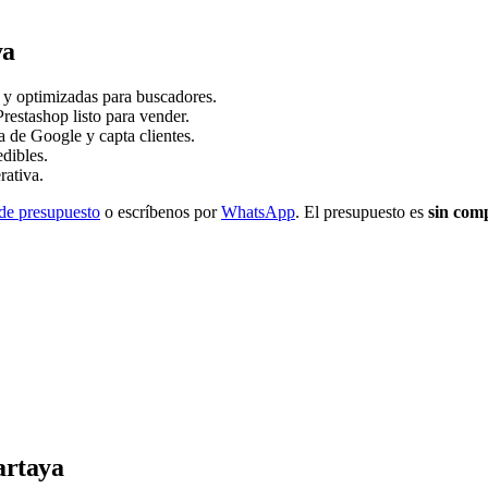
ya
s y optimizadas para buscadores.
stashop listo para vender.
a de Google y capta clientes.
dibles.
rativa.
 de presupuesto
o escríbenos por
WhatsApp
. El presupuesto es
sin com
artaya