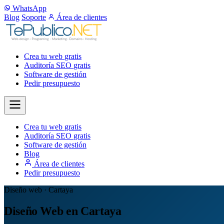
WhatsApp
Blog
Soporte
Área de clientes
Crea tu web
gratis
Auditoría SEO
gratis
Software de gestión
Pedir presupuesto
Crea tu web
gratis
Auditoría SEO
gratis
Software de gestión
Blog
Área de clientes
Pedir presupuesto
Diseño web · Cartaya
Diseño Web en Cartaya