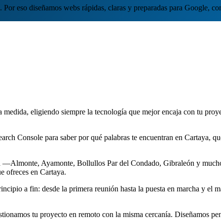
l. Por eso diseñamos webs rápidas, claras y preparadas para Google, co
dida, eligiendo siempre la tecnología que mejor encaja con tu proyect
arch Console para saber por qué palabras te encuentran en Cartaya, 
a —Almonte, Ayamonte, Bollullos Par del Condado, Gibraleón y muchos
ue ofreces en Cartaya.
ipio a fin: desde la primera reunión hasta la puesta en marcha y el man
stionamos tu proyecto en remoto con la misma cercanía. Diseñamos pens