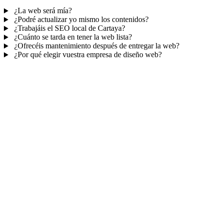
¿La web será mía?
¿Podré actualizar yo mismo los contenidos?
¿Trabajáis el SEO local de Cartaya?
¿Cuánto se tarda en tener la web lista?
¿Ofrecéis mantenimiento después de entregar la web?
¿Por qué elegir vuestra empresa de diseño web?
Mucho más que una web
No solo tu web.
Tu panel para gestionar el n
Con TePublico no te llevas solo una página bonita: te llevas un siste