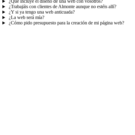
¿Qué incluye el diseño de una web con vosotros?
¿Trabajáis con clientes de Almonte aunque no estéis allí?
¿Y si ya tengo una web anticuada?
¿La web será mía?
¿Cómo pido presupuesto para la creación de mi página web?
Mucho más que una web
No solo tu web.
Tu panel para gestionar el
negocio.
Con TePublico no te llevas solo una página bonita: te llevas un
sistema para
captar, atender y fidelizar clientes
— todo ordenado
en un panel, sin saltar entre mil apps.