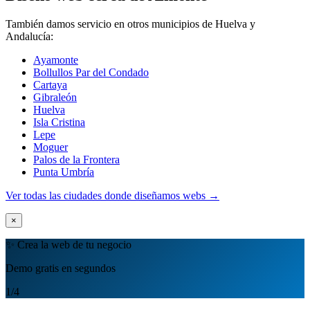
También damos servicio en otros municipios de Huelva y
Andalucía:
Ayamonte
Bollullos Par del Condado
Cartaya
Gibraleón
Huelva
Isla Cristina
Lepe
Moguer
Palos de la Frontera
Punta Umbría
Ver todas las ciudades donde diseñamos webs →
×
✨ Crea la web de tu negocio
Demo gratis en segundos
1
/4