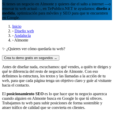
Si tienes un negocio en Almonte y quieres dar el salto a internet —o
renovar tu web actual—, en TePublico.NET te ayudamos:
diseño a
medida
, optimización para móviles y SEO para que te encuentren
en Google.
Inicio
›
Diseño web
›
Andalucía
›
Almonte
✨ ¿Quieres ver cómo quedaría tu web?
Crea tu demo gratis en segundos →
Antes de diseñar nada, escuchamos: qué vendes, a quién te diriges y
qué te diferencia del resto de negocios de Almonte. Con eso
definimos la estructura, los textos y las llamadas a la acción de tu
web, para que cada página tenga un objetivo claro y guíe al visitante
hacia el contacto.
El
posicionamiento SEO
es lo que hace que tu negocio aparezca
cuando alguien en Almonte busca en Google lo que tú ofreces.
Trabajamos tu web para subir posiciones de forma sostenible y
atraer tráfico de calidad que se convierta en clientes.