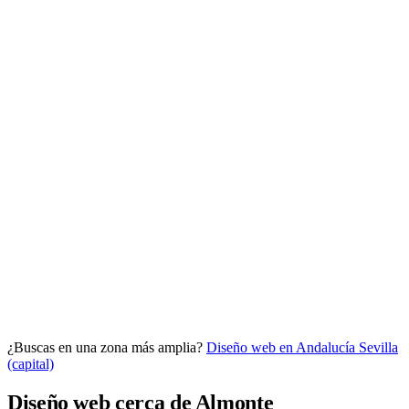
Analítica clara
Cuántos te visitan y de dónde vienen, sin tecnicismos ni cookies
molestas. Decisiones con datos.
Todo bajo tu marca y en un solo sitio.
¿Buscas en una zona más amplia?
Diseño web en Andalucía
Sevilla
Quiero mi panel
(capital)
Diseño web cerca de Almonte