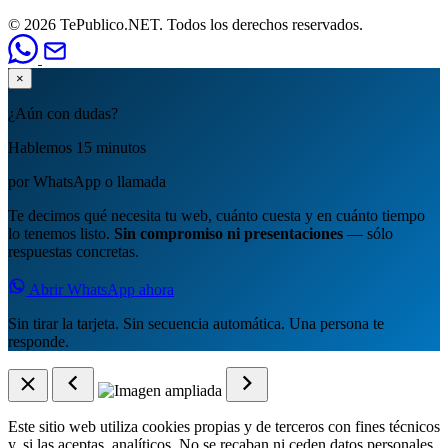
© 2026 TePublico.NET. Todos los derechos reservados.
×
¿Aún con dudas?
Hablemos 15 minutos
por WhatsApp o llamada
Te decimos qué necesita tu web, cuánto cuesta y en cuánto tiempo
lo tenemos listo.
Sin compromiso ni presentaciones
— sólo
respuestas concretas.
Abrir WhatsApp ahora
Sin tirar la tarjeta. Sin secuencia automática. Una persona te
responde.
Este sitio web utiliza cookies propias y de terceros con fines técnicos
y, si las aceptas, analíticos. No se recaban ni ceden datos personales