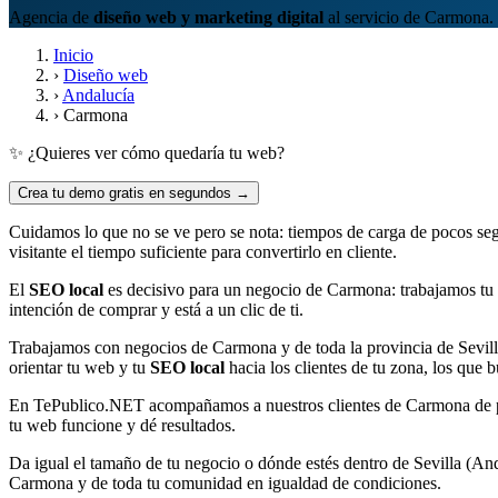
Agencia de
diseño web y marketing digital
al servicio de Carmona. 
Inicio
›
Diseño web
›
Andalucía
›
Carmona
✨ ¿Quieres ver cómo quedaría tu web?
Crea tu demo gratis en segundos →
Cuidamos lo que no se ve pero se nota: tiempos de carga de pocos se
visitante el tiempo suficiente para convertirlo en cliente.
El
SEO local
es decisivo para un negocio de Carmona: trabajamos tu 
intención de comprar y está a un clic de ti.
Trabajamos con negocios de Carmona y de toda la provincia de Sevill
orientar tu web y tu
SEO local
hacia los clientes de tu zona, los que
En TePublico.NET acompañamos a nuestros clientes de Carmona de princ
tu web funcione y dé resultados.
Da igual el tamaño de tu negocio o dónde estés dentro de Sevilla (An
Carmona y de toda tu comunidad en igualdad de condiciones.