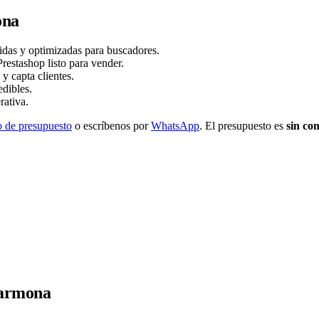
ona
idas y optimizadas para buscadores.
stashop listo para vender.
y capta clientes.
dibles.
rativa.
o de presupuesto
o escríbenos por
WhatsApp
. El presupuesto es
sin co
Carmona