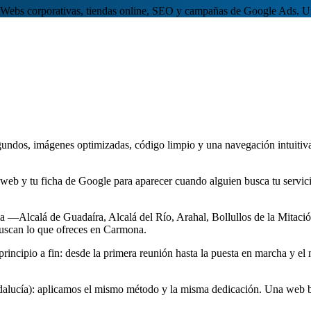
Webs corporativas, tiendas online, SEO y campañas de Google Ads. Una 
gundos, imágenes optimizadas, código limpio y una navegación intuitiva
web y tu ficha de Google para aparecer cuando alguien busca tu servici
a —Alcalá de Guadaíra, Alcalá del Río, Arahal, Bollullos de la Mitac
 buscan lo que ofreces en Carmona.
ipio a fin: desde la primera reunión hasta la puesta en marcha y el ma
dalucía): aplicamos el mismo método y la misma dedicación. Una web bi