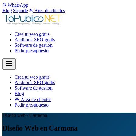
WhatsApp
Blog
Soporte
Área de clientes
Crea tu web
gratis
Auditoría SEO
gratis
Software de gestión
Pedir presupuesto
Crea tu web
gratis
Auditoría SEO
gratis
Software de gestión
Blog
Área de clientes
Pedir presupuesto
Diseño web · Carmona
Diseño Web en Carmona