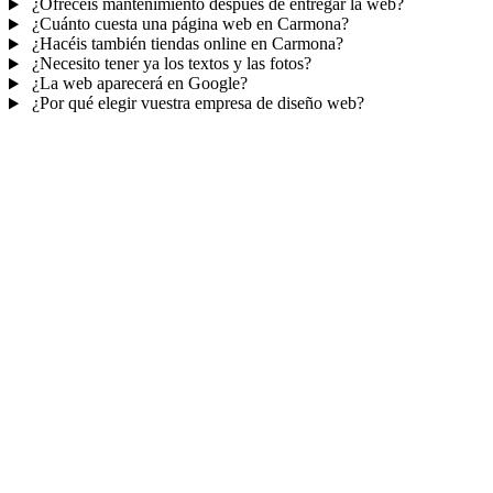
¿Ofrecéis mantenimiento después de entregar la web?
¿Cuánto cuesta una página web en Carmona?
¿Hacéis también tiendas online en Carmona?
¿Necesito tener ya los textos y las fotos?
¿La web aparecerá en Google?
¿Por qué elegir vuestra empresa de diseño web?
Mucho más que una web
No solo tu web.
Tu panel para gestionar el n
Con TePublico no te llevas solo una página bonita: te llevas un siste