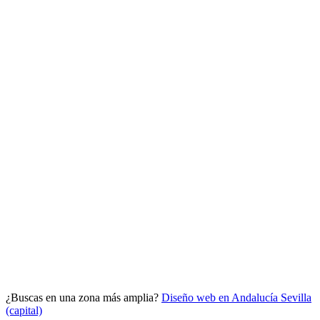
Analítica clara
Cuántos te visitan y de dónde vienen, sin tecnicismos ni cookies
molestas. Decisiones con datos.
Todo bajo tu marca y en un solo sitio.
¿Buscas en una zona más amplia?
Diseño web en Andalucía
Sevilla
Quiero mi panel
(capital)