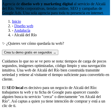
Agencia de
diseño web y marketing digital
al servicio de Alcalá
del Río. Webs corporativas, tiendas online, SEO y campañas de
Google Ads. Una sola agencia para toda tu presencia en internet.
Inicio
›
Diseño web
›
Andalucía
›
Alcalá del Río
✨ ¿Quieres ver cómo quedaría tu web?
Crea tu demo gratis en segundos →
Cuidamos lo que no se ve pero se nota: tiempos de carga de pocos
segundos, imágenes optimizadas, código limpio y una navegación
intuitiva. Una web de Alcalá del Río bien construida transmite
seriedad y retiene al visitante el tiempo suficiente para convertirlo en
cliente.
El
SEO local
es decisivo para un negocio de Alcalá del Río:
trabajamos tu web y tu ficha de Google para aparecer cuando
alguien busca tu servicio "cerca" o directamente "en Alcalá del
Río". Así captas a quien ya tiene intención de comprar y está a un
clic de ti.