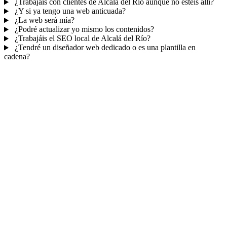
¿Trabajáis con clientes de Alcalá del Río aunque no estéis allí?
¿Y si ya tengo una web anticuada?
¿La web será mía?
¿Podré actualizar yo mismo los contenidos?
¿Trabajáis el SEO local de Alcalá del Río?
¿Tendré un diseñador web dedicado o es una plantilla en
cadena?
Mucho más que una web
No solo tu web.
Tu panel para gestionar el
negocio.
Con TePublico no te llevas solo una página bonita: te llevas un
sistema para
captar, atender y fidelizar clientes
— todo ordenado
en un panel, sin saltar entre mil apps.