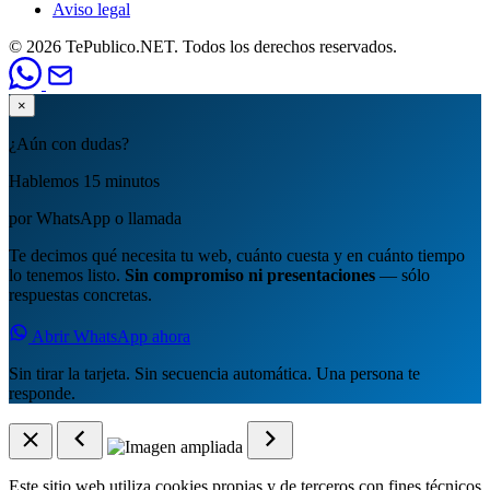
Aviso legal
© 2026 TePublico.NET. Todos los derechos reservados.
×
¿Aún con dudas?
Hablemos 15 minutos
por WhatsApp o llamada
Te decimos qué necesita tu web, cuánto cuesta y en cuánto tiempo
lo tenemos listo.
Sin compromiso ni presentaciones
— sólo
respuestas concretas.
Abrir WhatsApp ahora
Sin tirar la tarjeta. Sin secuencia automática. Una persona te
responde.
Este sitio web utiliza cookies propias y de terceros con fines técnicos