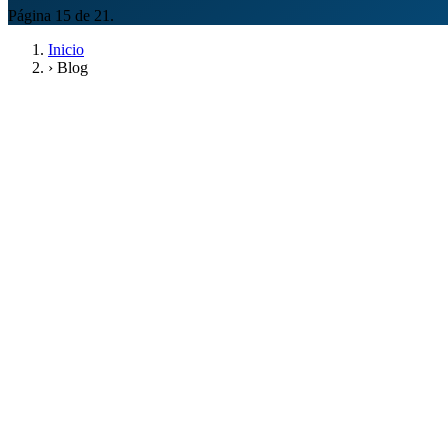
Página 15 de 21.
Inicio
›
Blog
Free to Play = dinero a montones!
→