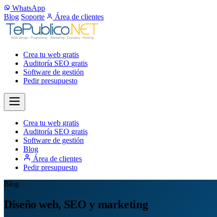
WhatsApp
Blog
Soporte
Área de clientes
Crea tu web
gratis
Auditoría SEO
gratis
Software de gestión
Pedir presupuesto
Crea tu web
gratis
Auditoría SEO
gratis
Software de gestión
Blog
Área de clientes
Pedir presupuesto
Blog
Diseño web, SEO y marketing