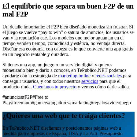
El equilibrio que separa un buen F2P de un
mal F2P
Un detalle importante: el F2P bien diseñado monetiza sin frustrar. Si
el juego se vuelve “pay to win” o satura de anuncios, los usuarios se
van y la reputación cae. Los modelos que mejor aguantan en el
tiempo venden tiempo, comodidad y estética, no ventaja directa.
Diseñar esa economía con cabeza es lo que convierte una app gratis
en un negocio rentable y duradero.
Si tienes una app, un juego o un servicio digital y quieres
monetizarlo bien y darlo a conocer, en TePublico.NET podemos
ayudarte con la estrategia de
marketing online
y
redes sociales
para
conseguir usuarios, y con todos nuestros
servicios
para que el
producto rinda.
Cuéntanos tu proyecto
y vemos cómo darle salida.
#anuncios
#F2P
#Free to
Play
#freemium
#gamers
#jugadores
#marketing
#regalos
#videojuego
¿Quieres una web que te traiga clientes?
En TePublico.NET diseñamos y posicionamos páginas web a
medida para empresas de España, USA y LatAm. Presupuesto