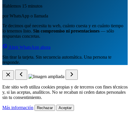
Hablemos 15 minutos
por WhatsApp o llamada
Te decimos qué necesita tu web, cuánto cuesta y en cuánto tiempo
lo tenemos listo.
Sin compromiso ni presentaciones
— sólo
respuestas concretas.
Abrir WhatsApp ahora
Sin tirar la tarjeta. Sin secuencia automática. Una persona te
responde.
Este sitio web utiliza cookies propias y de terceros con fines técnicos
y, si las aceptas, analíticos. No se recaban ni ceden datos personales
sin tu consentimiento.
Más información
Rechazar
Aceptar