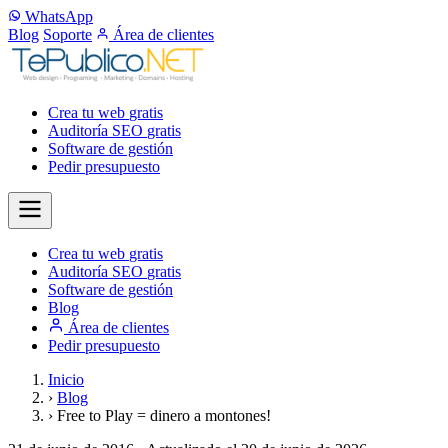
WhatsApp
Blog
Soporte
Área de clientes
Crea tu web
gratis
Auditoría SEO
gratis
Software de gestión
Pedir presupuesto
Crea tu web
gratis
Auditoría SEO
gratis
Software de gestión
Blog
Área de clientes
Pedir presupuesto
Inicio
›
Blog
›
Free to Play = dinero a montones!