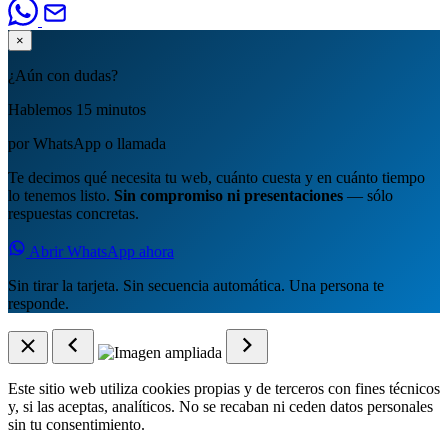
×
¿Aún con dudas?
Hablemos 15 minutos
por WhatsApp o llamada
Te decimos qué necesita tu web, cuánto cuesta y en cuánto tiempo
lo tenemos listo.
Sin compromiso ni presentaciones
— sólo
respuestas concretas.
Abrir WhatsApp ahora
Sin tirar la tarjeta. Sin secuencia automática. Una persona te
responde.
Este sitio web utiliza cookies propias y de terceros con fines técnicos
y, si las aceptas, analíticos. No se recaban ni ceden datos personales
sin tu consentimiento.