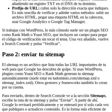
añadiendo un registro TXT en el DNS de tu dominio.
Prefijo de URL:
cubre solo la dirección exacta que indiques.
Es más sencilla de verificar y admite varios métodos: subir un
archivo HTML, pegar una etiqueta HTML en la cabecera,
usar Google Analytics o Google Tag Manager.
Si trabajas con WordPress, lo más cómodo suele ser un plugin SEO
como Rank Math o Yoast SEO, que incluyen un campo para pegar
el código de verificación sin tocar el tema. Una vez añadido, vuelve
a Search Console y pulsa “Verificar”.
Paso 2: enviar tu sitemap
El sitemap es un archivo que lista todas las URL importantes de tu
web para que Google las descubra de golpe. Si usas WordPress,
plugins como Yoast SEO o Rank Math generan tu sitemap
automáticamente (suele estar en tudominio.com/sitemap.xml o
sitemap_index.xml). Otros gestores y frameworks también lo crean
por su cuenta.
Para enviarlo, dentro de Search Console ve a la sección
Sitemaps
,
escribe la ruta de tu sitemap y pulsa “Enviar”. A partir de ahí,
Google lo revisará periódicamente y se enterará por sí solo cada vez
que publiques o actualices contenido. Es la forma más eficiente de