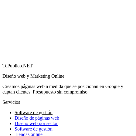
Cómo conseguir más reseñas en Google (y por qué
importan)
→
TePublico.NET
Diseño web y Marketing Online
Creamos páginas web a medida que se posicionan en Google y
captan clientes. Presupuesto sin compromiso.
Servicios
Software de gestión
Diseño de páginas web
Diseño web por sector
Software de gestión
Tiendas online