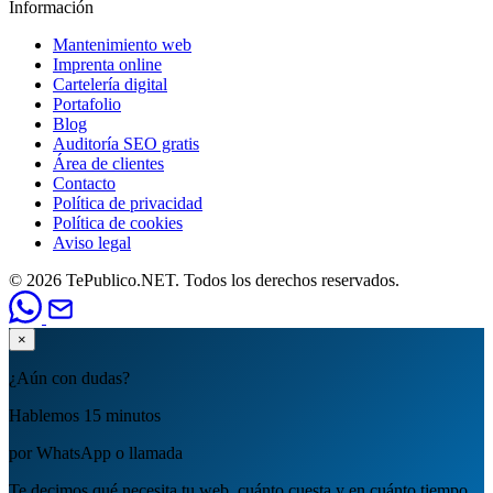
Información
Mantenimiento web
Imprenta online
Cartelería digital
Portafolio
Blog
Auditoría SEO gratis
Área de clientes
Contacto
Política de privacidad
Política de cookies
Aviso legal
© 2026 TePublico.NET. Todos los derechos reservados.
×
¿Aún con dudas?
Hablemos 15 minutos
por WhatsApp o llamada
Te decimos qué necesita tu web, cuánto cuesta y en cuánto tiempo