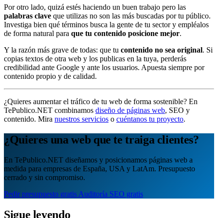
Por otro lado, quizá estés haciendo un buen trabajo pero las
palabras clave
que utilizas no son las más buscadas por tu público.
Investiga bien qué términos busca la gente de tu sector y empléalos
de forma natural para
que tu contenido posicione mejor
.
Y la razón más grave de todas: que tu
contenido no sea original
. Si
copias textos de otra web y los publicas en la tuya, perderás
credibilidad ante Google y ante los usuarios. Apuesta siempre por
contenido propio y de calidad.
¿Quieres aumentar el tráfico de tu web de forma sostenible? En
TePublico.NET combinamos
diseño de páginas web
, SEO y
contenido. Mira
nuestros servicios
o
cuéntanos tu proyecto
.
¿Quieres una web que te traiga clientes?
En TePublico.NET diseñamos y posicionamos páginas web a
medida para empresas de España, USA y LatAm. Presupuesto
cerrado y sin compromiso.
Pedir presupuesto gratis
Auditoría SEO gratis
Sigue leyendo