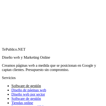
Cómo conseguir más reseñas en Google (y por qué
importan)
→
TePublico.NET
Diseño web y Marketing Online
Creamos páginas web a medida que se posicionan en Google y
captan clientes. Presupuesto sin compromiso.
Servicios
Software de gestión
Diseño de páginas web
Diseño web por sector
Software de gestión
Tiendas online