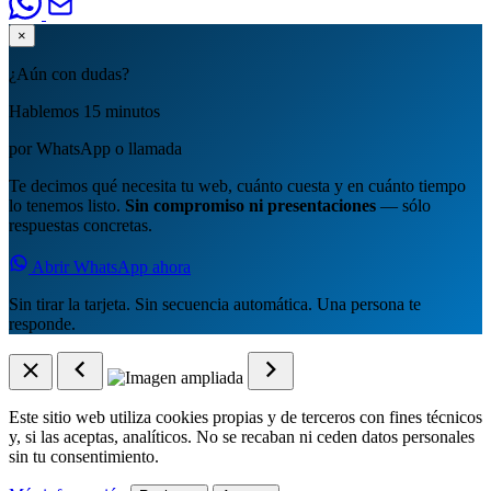
×
¿Aún con dudas?
Hablemos 15 minutos
por WhatsApp o llamada
Te decimos qué necesita tu web, cuánto cuesta y en cuánto tiempo
lo tenemos listo.
Sin compromiso ni presentaciones
— sólo
respuestas concretas.
Abrir WhatsApp ahora
Sin tirar la tarjeta. Sin secuencia automática. Una persona te
responde.
Este sitio web utiliza cookies propias y de terceros con fines técnicos
y, si las aceptas, analíticos. No se recaban ni ceden datos personales
sin tu consentimiento.