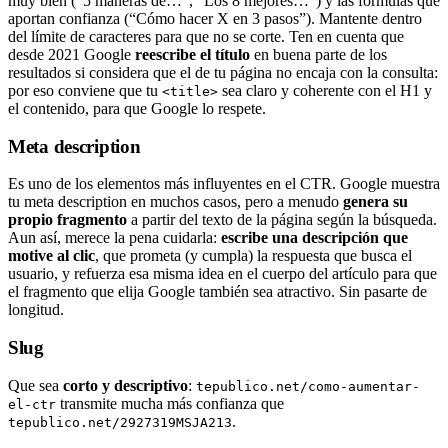
muy bien (“5 maneras de…”, “Los 8 mejores…”) y las fórmulas que
aportan confianza (“Cómo hacer X en 3 pasos”). Mantente dentro
del límite de caracteres para que no se corte. Ten en cuenta que
desde 2021 Google
reescribe el título
en buena parte de los
resultados si considera que el de tu página no encaja con la consulta:
por eso conviene que tu
sea claro y coherente con el H1 y
<title>
el contenido, para que Google lo respete.
Meta description
Es uno de los elementos más influyentes en el CTR. Google muestra
tu meta description en muchos casos, pero a menudo
genera su
propio fragmento
a partir del texto de la página según la búsqueda.
Aun así, merece la pena cuidarla:
escribe una descripción que
motive al clic
, que prometa (y cumpla) la respuesta que busca el
usuario, y refuerza esa misma idea en el cuerpo del artículo para que
el fragmento que elija Google también sea atractivo. Sin pasarte de
longitud.
Slug
Que sea
corto y descriptivo
:
tepublico.net/como-aumentar-
transmite mucha más confianza que
el-ctr
.
tepublico.net/2927319MSJA213