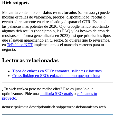
Rich snippets
Marcar tu contenido con
datos estructurados
(schema.org) puede
mostrar estrellas de valoración, precios, disponibilidad, recetas o
eventos directamente en el resultado y disparar el CTR. Es una de
las palancas más potentes de 2026. Ojo: Google ha ido recortando
algunos rich results (por ejemplo, las FAQ y los how-to dejaron de
mostrarse de forma generalizada en 2023), así que prioriza los tipos
que sí siguen apareciendo en tu sector. Si quieres que lo revisemos,
en
TePublico.NET
implementamos el marcado correcto para tu
negocio.
Lecturas relacionadas
Tipos de enlaces en SEO: entrantes, salientes e internos
Cross-linking en SEO: enlazado interno que posiciona
¿Tu web rankea pero no recibe clics? Eso es justo lo que
optimizamos. Pide una
auditoría SEO gratis
o
cuéntanos tu
proyecto
.
#ctr
#serps
#meta description
#rich snippets
#posicionamiento web