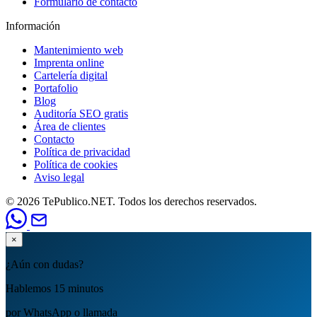
Formulario de contacto
Información
Mantenimiento web
Imprenta online
Cartelería digital
Portafolio
Blog
Auditoría SEO gratis
Área de clientes
Contacto
Política de privacidad
Política de cookies
Aviso legal
© 2026 TePublico.NET. Todos los derechos reservados.
×
¿Aún con dudas?
Hablemos 15 minutos
por WhatsApp o llamada