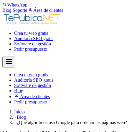
WhatsApp
Blog
Soporte
Área de clientes
Crea tu web
gratis
Auditoría SEO
gratis
Software de gestión
Pedir presupuesto
Crea tu web
gratis
Auditoría SEO
gratis
Software de gestión
Blog
Área de clientes
Pedir presupuesto
Inicio
›
Blog
›
¿Qué algoritmos usa Google para ordenar las páginas web?