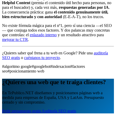
Helpful Content
(premia el contenido útil hecho para personas, no
para el buscador) y, cada vez más,
respuestas generadas por IA
.
La consecuencia práctica: gana
el contenido genuinamente útil,
bien estructurado y con autoridad
(E-E-A-T), no los trucos.
No existe fórmula mágica para el nº1, pero sí una ciencia —el SEO
— que conjuga todos esos factores. Y dos palancas muy concretas
que controlas: el
enlazado interno
y un resultado atractivo para
mejorar tu CTR
.
¿Quieres saber qué frena a tu web en Google? Pide una
auditoría
SEO gratis
o
cuéntanos tu proyecto
.
#algoritmo google
#googlebot
#indexacion
#factores
seo
#posicionamiento web
¿Quieres una web que te traiga clientes?
En TePublico.NET diseñamos y posicionamos páginas web a
medida para empresas de España, USA y LatAm. Presupuesto
cerrado y sin compromiso.
Pedir presupuesto gratis
Auditoría SEO gratis