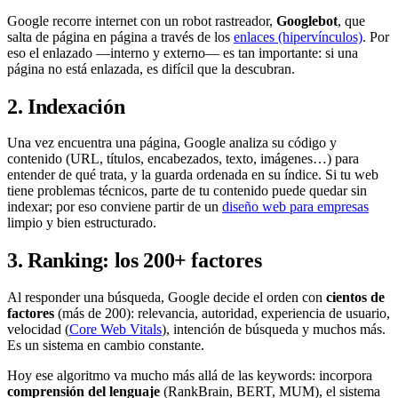
Google recorre internet con un robot rastreador,
Googlebot
, que
salta de página en página a través de los
enlaces (hipervínculos)
. Por
eso el enlazado —interno y externo— es tan importante: si una
página no está enlazada, es difícil que la descubran.
2. Indexación
Una vez encuentra una página, Google analiza su código y
contenido (URL, títulos, encabezados, texto, imágenes…) para
entender de qué trata, y la guarda ordenada en su índice. Si tu web
tiene problemas técnicos, parte de tu contenido puede quedar sin
indexar; por eso conviene partir de un
diseño web para empresas
limpio y bien estructurado.
3. Ranking: los 200+ factores
Al responder una búsqueda, Google decide el orden con
cientos de
factores
(más de 200): relevancia, autoridad, experiencia de usuario,
velocidad (
Core Web Vitals
), intención de búsqueda y muchos más.
Es un sistema en cambio constante.
Hoy ese algoritmo va mucho más allá de las keywords: incorpora
comprensión del lenguaje
(RankBrain, BERT, MUM), el sistema