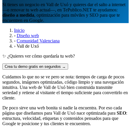
Si tienes un negocio en Vall de Uxó y quieres dar el salto a internet
—o renovar tu web actual—, en TePublico.NET te ayudamos:
diseño a medida
, optimización para móviles y SEO para que te
encuentren en Google.
Inicio
›
Diseño web
›
Comunidad Valenciana
›
Vall de Uxó
✨ ¿Quieres ver cómo quedaría tu web?
Crea tu demo gratis en segundos →
Cuidamos lo que no se ve pero se nota: tiempos de carga de pocos
segundos, imágenes optimizadas, código limpio y una navegación
intuitiva. Una web de Vall de Uxó bien construida transmite
seriedad y retiene al visitante el tiempo suficiente para convertirlo en
cliente.
De poco sirve una web bonita si nadie la encuentra. Por eso cada
página que diseñamos para Vall de Uxó nace optimizada para
SEO
:
estructura, velocidad, etiquetas y contenidos pensados para que
Google te posicione y tus clientes te encuentren.