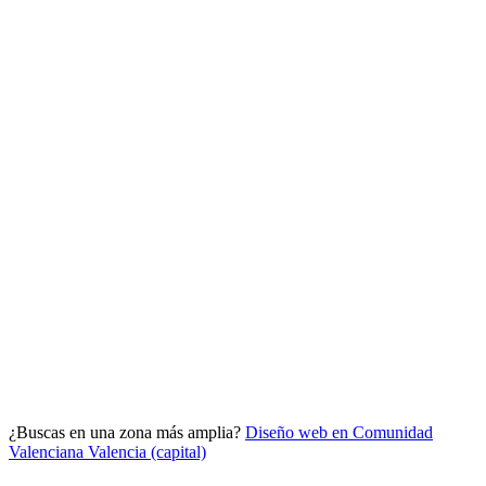
Analítica clara
Cuántos te visitan y de dónde vienen, sin tecnicismos ni cookies
molestas. Decisiones con datos.
Todo bajo tu marca y en un solo sitio.
¿Buscas en una zona más amplia?
Diseño web en Comunidad
Quiero mi panel
Valenciana
Valencia (capital)