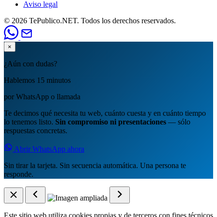
Aviso legal
© 2026 TePublico.NET. Todos los derechos reservados.
×
¿Aún con dudas?
Hablemos 15 minutos
por WhatsApp o llamada
Te decimos qué necesita tu web, cuánto cuesta y en cuánto tiempo
lo tenemos listo.
Sin compromiso ni presentaciones
— sólo
respuestas concretas.
Abrir WhatsApp ahora
Sin tirar la tarjeta. Sin secuencia automática. Una persona te
responde.
Este sitio web utiliza cookies propias y de terceros con fines técnicos