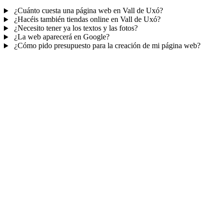
¿Cuánto cuesta una página web en Vall de Uxó?
¿Hacéis también tiendas online en Vall de Uxó?
¿Necesito tener ya los textos y las fotos?
¿La web aparecerá en Google?
¿Cómo pido presupuesto para la creación de mi página web?
Mucho más que una web
No solo tu web.
Tu panel para gestionar el
negocio.
Con TePublico no te llevas solo una página bonita: te llevas un
sistema para
captar, atender y fidelizar clientes
— todo ordenado
en un panel, sin saltar entre mil apps.