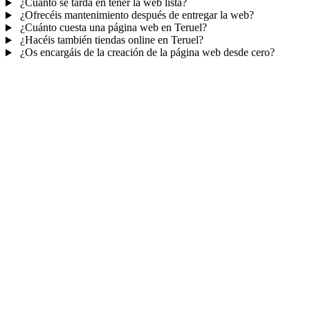
¿Cuánto se tarda en tener la web lista?
¿Ofrecéis mantenimiento después de entregar la web?
¿Cuánto cuesta una página web en Teruel?
¿Hacéis también tiendas online en Teruel?
¿Os encargáis de la creación de la página web desde cero?
Mucho más que una web
No solo tu web.
Tu panel para gestionar el
negocio.
Con TePublico no te llevas solo una página bonita: te llevas un
sistema para
captar, atender y fidelizar clientes
— todo ordenado
en un panel, sin saltar entre mil apps.