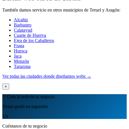
También damos servicio en otros municipios de Teruel y Aragón:
Alcañiz
Barbastro
Calatayud
Cuarte de Huerva
Ejea de los Caballeros
Fraga
Huesca
Jaca
Monzón
Tarazona
Ver todas las ciudades donde diseñamos webs →
×
✨ Crea la web de tu negocio
Demo gratis en segundos
1
/4
Cuéntanos de tu negocio