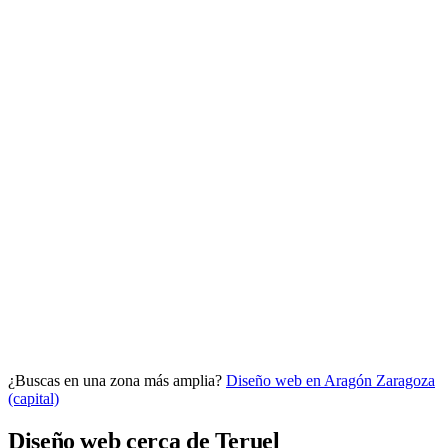
Analítica clara
Cuántos te visitan y de dónde vienen, sin tecnicismos ni cookies
molestas. Decisiones con datos.
Todo bajo tu marca y en un solo sitio.
¿Buscas en una zona más amplia?
Diseño web en Aragón
Zaragoza
Quiero mi panel
(capital)
Diseño web cerca de Teruel