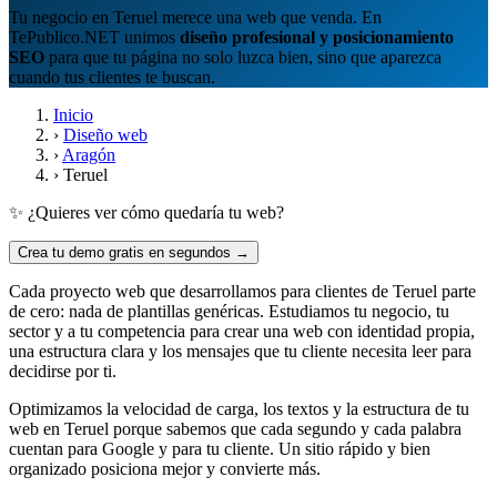
Tu negocio en Teruel merece una web que venda. En
TePublico.NET unimos
diseño profesional y posicionamiento
SEO
para que tu página no solo luzca bien, sino que aparezca
cuando tus clientes te buscan.
Inicio
›
Diseño web
›
Aragón
›
Teruel
✨ ¿Quieres ver cómo quedaría tu web?
Crea tu demo gratis en segundos →
Cada proyecto web que desarrollamos para clientes de Teruel parte
de cero: nada de plantillas genéricas. Estudiamos tu negocio, tu
sector y a tu competencia para crear una web con identidad propia,
una estructura clara y los mensajes que tu cliente necesita leer para
decidirse por ti.
Optimizamos la velocidad de carga, los textos y la estructura de tu
web en Teruel porque sabemos que cada segundo y cada palabra
cuentan para Google y para tu cliente. Un sitio rápido y bien
organizado posiciona mejor y convierte más.