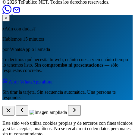
© 2026 TePublico.NET. Todos los derechos reservados.
×
¿Aún con dudas?
Hablemos 15 minutos
por WhatsApp o llamada
Te decimos qué necesita tu web, cuánto cuesta y en cuánto tiempo
lo tenemos listo.
Sin compromiso ni presentaciones
— sólo
respuestas concretas.
Abrir WhatsApp ahora
Sin tirar la tarjeta. Sin secuencia automática. Una persona te
responde.
Este sitio web utiliza cookies propias y de terceros con fines técnicos
y, si las aceptas, analíticos. No se recaban ni ceden datos personales
sin tu consentimiento.