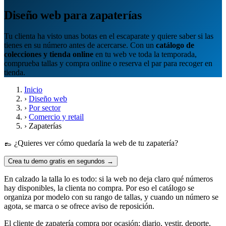
Diseño web para zapaterías
Tu clienta ha visto unas botas en el escaparate y quiere saber si las
tienes en su número antes de acercarse. Con un
catálogo de
colecciones y tienda online
en tu web ve toda la temporada,
comprueba tallas y compra online o reserva el par para recoger en
tienda.
Inicio
›
Diseño web
›
Por sector
›
Comercio y retail
›
Zapaterías
👞 ¿Quieres ver cómo quedaría la web de tu zapatería?
Crea tu demo gratis en segundos →
En calzado la talla lo es todo: si la web no deja claro qué números
hay disponibles, la clienta no compra. Por eso el catálogo se
organiza por modelo con su rango de tallas, y cuando un número se
agota, se marca o se ofrece aviso de reposición.
El cliente de zapatería compra por ocasión: diario, vestir, deporte,