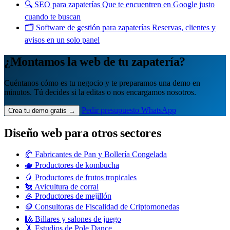
🔍
SEO para zapaterías
Que te encuentren en Google justo
cuando te buscan
🗂️
Software de gestión para zapaterías
Reservas, clientes y
avisos en un solo panel
¿Montamos la web de tu zapatería?
Cuéntanos cómo es tu negocio y te preparamos una demo en
minutos. Tú decides si la editas o nos encargamos nosotros.
Pedir presupuesto
WhatsApp
Crea tu demo gratis →
Diseño web para otros sectores
🥐 Fabricantes de Pan y Bollería Congelada
🫖 Productores de kombucha
🥭 Productores de frutos tropicales
🐔 Avicultura de corral
🦪 Productores de mejillón
🪙 Consultoras de Fiscalidad de Criptomonedas
🎱 Billares y salones de juego
🤸 Estudios de Pole Dance