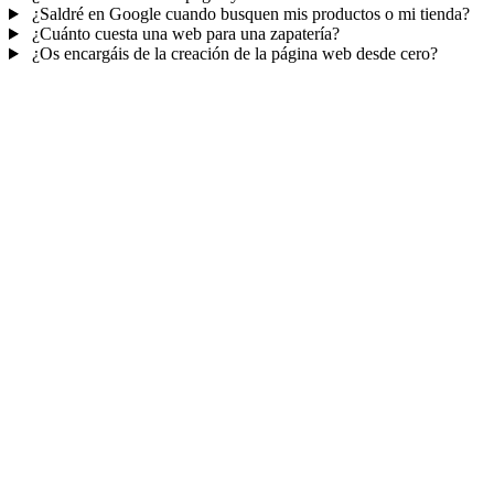
¿Saldré en Google cuando busquen mis productos o mi tienda?
¿Cuánto cuesta una web para una zapatería?
¿Os encargáis de la creación de la página web desde cero?
Mucho más que una web
No solo tu web.
Tu tienda y tu CRM en un
panel.
Pedidos, clientes y campañas de email
para volver a vender — sin
herramientas externas de pago.