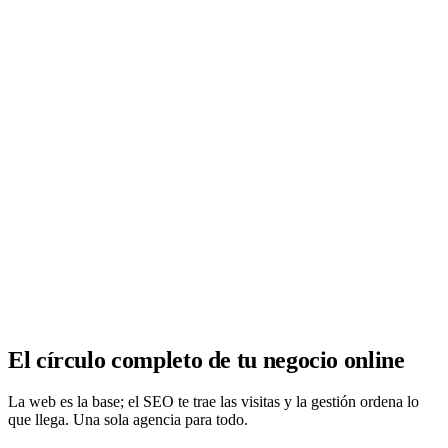
Analítica clara
Cuántos te visitan y de dónde vienen, sin tecnicismos ni cookies
molestas. Decisiones con datos.
Todo bajo tu marca y en un solo sitio.
Quiero mi panel
El círculo completo de tu negocio online
La web es la base; el SEO te trae las visitas y la gestión ordena lo
que llega. Una sola agencia para todo.