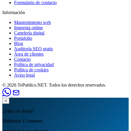
Formulario de contacto
Información
Mantenimiento web
Imprenta online
Cartelería digital
Portafolio
Blog
Auditoría SEO gratis
Área de clientes
Contacto
Política de privacidad
Política de cookies
Aviso legal
© 2026 TePublico.NET. Todos los derechos reservados.
×
¿Aún con dudas?
Hablemos 15 minutos
por WhatsApp o llamada