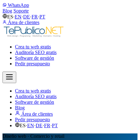
WhatsApp
Blog
Soporte
ES
·
EN
·
DE
·
FR
·
PT
Área de clientes
Crea tu web
gratis
Auditoría SEO
gratis
Software de gestión
Pedir presupuesto
Crea tu web
gratis
Auditoría SEO
gratis
Software de gestión
Blog
Área de clientes
Pedir presupuesto
ES
·
EN
·
DE
·
FR
·
PT
Diseño web · Comercio y retail