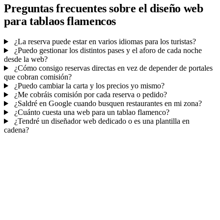
Preguntas frecuentes sobre el diseño web
para tablaos flamencos
¿La reserva puede estar en varios idiomas para los turistas?
¿Puedo gestionar los distintos pases y el aforo de cada noche
desde la web?
¿Cómo consigo reservas directas en vez de depender de portales
que cobran comisión?
¿Puedo cambiar la carta y los precios yo mismo?
¿Me cobráis comisión por cada reserva o pedido?
¿Saldré en Google cuando busquen restaurantes en mi zona?
¿Cuánto cuesta una web para un tablao flamenco?
¿Tendré un diseñador web dedicado o es una plantilla en
cadena?
Mucho más que una web
No solo tu web.
El panel de tu negocio.
Reservas de mesa
, cada contacto y tus campañas de email — todo
en un sitio, sin llamadas ni cuadernos.