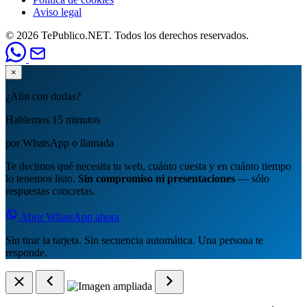
Aviso legal
© 2026 TePublico.NET. Todos los derechos reservados.
×
¿Aún con dudas?
Hablemos 15 minutos
por WhatsApp o llamada
Te decimos qué necesita tu web, cuánto cuesta y en cuánto tiempo
lo tenemos listo.
Sin compromiso ni presentaciones
— sólo
respuestas concretas.
Abrir WhatsApp ahora
Sin tirar la tarjeta. Sin secuencia automática. Una persona te
responde.