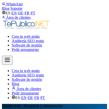
WhatsApp
Blog
Soporte
ES
·
EN
·
DE
·
FR
·
PT
Área de clientes
Crea tu web
gratis
Auditoría SEO
gratis
Software de gestión
Pedir presupuesto
Crea tu web
gratis
Auditoría SEO
gratis
Software de gestión
Blog
Área de clientes
Pedir presupuesto
ES
·
EN
·
DE
·
FR
·
PT
Diseño web · Hostelería y alimentación