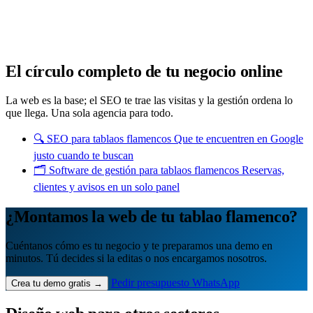
Cuántos te visitan y de dónde vienen, sin tecnicismos ni cookies
molestas. Decisiones con datos.
Todo bajo tu marca y en un solo sitio.
Quiero mi panel
El círculo completo de tu negocio online
La web es la base; el SEO te trae las visitas y la gestión ordena lo
que llega. Una sola agencia para todo.
🔍
SEO para tablaos flamencos
Que te encuentren en Google
justo cuando te buscan
🗂️
Software de gestión para tablaos flamencos
Reservas,
clientes y avisos en un solo panel
¿Montamos la web de tu tablao flamenco?
Cuéntanos cómo es tu negocio y te preparamos una demo en
minutos. Tú decides si la editas o nos encargamos nosotros.
Pedir presupuesto
WhatsApp
Crea tu demo gratis →