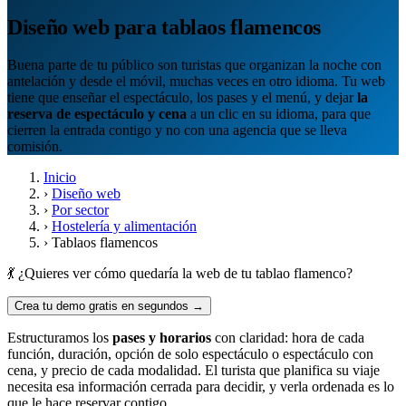
Diseño web para tablaos flamencos
Buena parte de tu público son turistas que organizan la noche con
antelación y desde el móvil, muchas veces en otro idioma. Tu web
tiene que enseñar el espectáculo, los pases y el menú, y dejar
la
reserva de espectáculo y cena
a un clic en su idioma, para que
cierren la entrada contigo y no con una agencia que se lleva
comisión.
Inicio
›
Diseño web
›
Por sector
›
Hostelería y alimentación
›
Tablaos flamencos
💃 ¿Quieres ver cómo quedaría la web de tu tablao flamenco?
Crea tu demo gratis en segundos →
Estructuramos los
pases y horarios
con claridad: hora de cada
función, duración, opción de solo espectáculo o espectáculo con
cena, y precio de cada modalidad. El turista que planifica su viaje
necesita esa información cerrada para decidir, y verla ordenada es lo
que le hace reservar contigo.