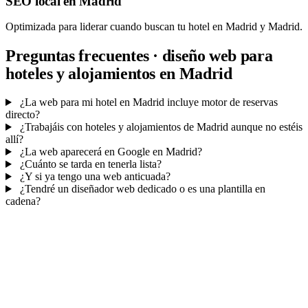
SEO local en Madrid
Optimizada para liderar cuando buscan tu hotel en Madrid y Madrid.
Preguntas frecuentes · diseño web para
hoteles y alojamientos en Madrid
¿La web para mi hotel en Madrid incluye motor de reservas
directo?
¿Trabajáis con hoteles y alojamientos de Madrid aunque no estéis
allí?
¿La web aparecerá en Google en Madrid?
¿Cuánto se tarda en tenerla lista?
¿Y si ya tengo una web anticuada?
¿Tendré un diseñador web dedicado o es una plantilla en
cadena?
Mucho más que una web
No solo tu web.
El panel de tu negocio.
Reservas de mesa
, cada contacto y tus campañas de email — todo