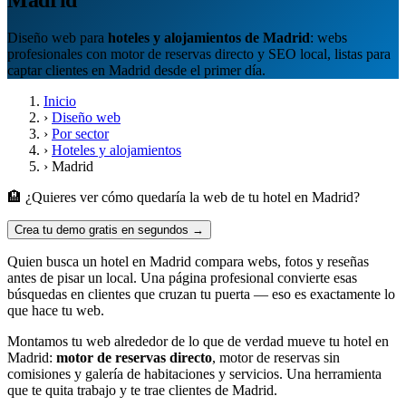
Diseño web para
hoteles y alojamientos de Madrid
: webs
profesionales con motor de reservas directo y SEO local, listas para
captar clientes en Madrid desde el primer día.
Inicio
›
Diseño web
›
Por sector
›
Hoteles y alojamientos
›
Madrid
🏨 ¿Quieres ver cómo quedaría la web de tu hotel en Madrid?
Crea tu demo gratis en segundos →
Quien busca un hotel en Madrid compara webs, fotos y reseñas
antes de pisar un local. Una página profesional convierte esas
búsquedas en clientes que cruzan tu puerta — eso es exactamente lo
que hace tu web.
Montamos tu web alrededor de lo que de verdad mueve tu hotel en
Madrid:
motor de reservas directo
, motor de reservas sin
comisiones y galería de habitaciones y servicios. Una herramienta
que te quita trabajo y te trae clientes de Madrid.