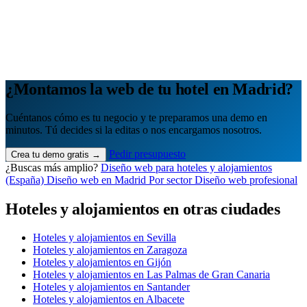
Cuántos te visitan y de dónde vienen, sin tecnicismos ni cookies
molestas. Decisiones con datos.
Todo bajo tu marca y en un solo sitio.
Quiero mi panel
¿Montamos la web de tu hotel en Madrid?
Cuéntanos cómo es tu negocio y te preparamos una demo en
minutos. Tú decides si la editas o nos encargamos nosotros.
Pedir presupuesto
Crea tu demo gratis →
¿Buscas más amplio?
Diseño web para hoteles y alojamientos
(España)
Diseño web en Madrid
Por sector
Diseño web profesional
Hoteles y alojamientos en otras ciudades
Hoteles y alojamientos en Sevilla
Hoteles y alojamientos en Zaragoza
Hoteles y alojamientos en Gijón
Hoteles y alojamientos en Las Palmas de Gran Canaria
Hoteles y alojamientos en Santander
Hoteles y alojamientos en Albacete