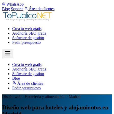
WhatsApp
Blog
Soporte
Área de clientes
Crea tu web
gratis
Auditoría SEO
gratis
Software de gestión
Pedir presupuesto
Crea tu web
gratis
Auditoría SEO
gratis
Software de gestión
Blog
Área de clientes
Pedir presupuesto
Diseño web · Hostelería y alimentación · Madrid
Diseño web para hoteles y alojamientos en
Madrid