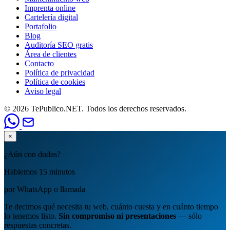
Imprenta online
Cartelería digital
Portafolio
Blog
Auditoría SEO gratis
Área de clientes
Contacto
Política de privacidad
Política de cookies
Aviso legal
© 2026 TePublico.NET. Todos los derechos reservados.
×
¿Aún con dudas?
Hablemos 15 minutos
por WhatsApp o llamada
Te decimos qué necesita tu web, cuánto cuesta y en cuánto tiempo
lo tenemos listo.
Sin compromiso ni presentaciones
— sólo
respuestas concretas.