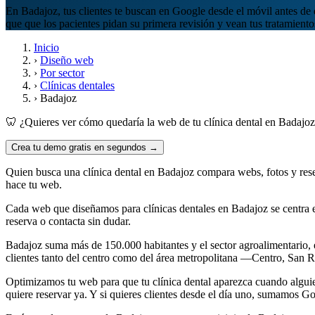
En Badajoz, tus clientes te buscan en Google desde el móvil antes de 
que que los pacientes pidan su primera revisión y vean tus tratamiento
Inicio
›
Diseño web
›
Por sector
›
Clínicas dentales
›
Badajoz
🦷 ¿Quieres ver cómo quedaría la web de tu clínica dental en Badajo
Crea tu demo gratis en segundos →
Quien busca una clínica dental en Badajoz compara webs, fotos y rese
hace tu web.
Cada web que diseñamos para clínicas dentales en Badajoz se centra 
reserva o contacta sin dudar.
Badajoz suma más de 150.000 habitantes y el sector agroalimentario, e
clientes tanto del centro como del área metropolitana —Centro, San 
Optimizamos tu web para que tu clínica dental aparezca cuando algu
quiere reservar ya. Y si quieres clientes desde el día uno, sumamos 