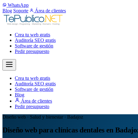
WhatsApp
Blog
Soporte
Área de clientes
Crea tu web
gratis
Auditoría SEO
gratis
Software de gestión
Pedir presupuesto
Crea tu web
gratis
Auditoría SEO
gratis
Software de gestión
Blog
Área de clientes
Pedir presupuesto
Diseño web · Salud y bienestar · Badajoz
Diseño web para clínicas dentales en Badajo