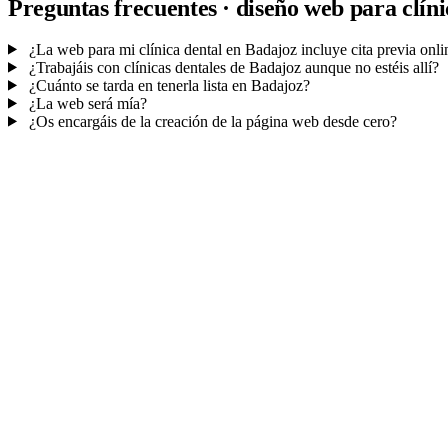
Preguntas frecuentes · diseño web para clín
¿La web para mi clínica dental en Badajoz incluye cita previa onli
¿Trabajáis con clínicas dentales de Badajoz aunque no estéis allí?
¿Cuánto se tarda en tenerla lista en Badajoz?
¿La web será mía?
¿Os encargáis de la creación de la página web desde cero?
Mucho más que una web
No solo tu web.
La agenda y el CRM de tu co
Citas online con recordatorios
, la ficha de cada paciente y avisos a