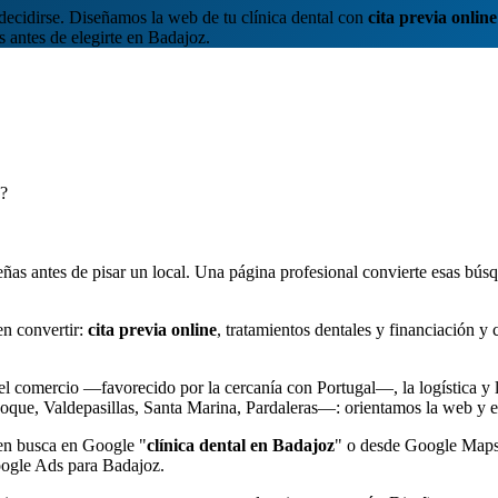
decidirse. Diseñamos la web de tu clínica dental con
cita previa online
s antes de elegirte en Badajoz.
z?
ñas antes de pisar un local. Una página profesional convierte esas bús
en convertir:
cita previa online
, tratamientos dentales y financiación y
l comercio —favorecido por la cercanía con Portugal—, la logística y lo
Roque, Valdepasillas, Santa Marina, Pardaleras—: orientamos la web y 
ien busca en Google "
clínica dental en Badajoz
" o desde Google Maps
Google Ads para Badajoz.