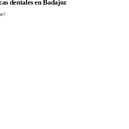
icas dentales en Badajoz
ne?
nsulta.
utomáticos que reducen las ausencias.