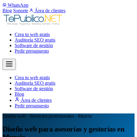
WhatsApp
Blog
Soporte
Área de clientes
Crea tu web
gratis
Auditoría SEO
gratis
Software de gestión
Pedir presupuesto
Crea tu web
gratis
Auditoría SEO
gratis
Software de gestión
Blog
Área de clientes
Pedir presupuesto
Diseño web · Servicios profesionales · Murcia
Diseño web para asesorías y gestorías en
Murcia