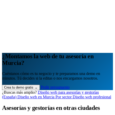
Analítica clara
Cuántos te visitan y de dónde vienen, sin tecnicismos ni cookies
molestas. Decisiones con datos.
Todo bajo tu marca y en un solo sitio.
Quiero mi panel
¿Montamos la web de tu asesoría en
Murcia?
Cuéntanos cómo es tu negocio y te preparamos una demo en
minutos. Tú decides si la editas o nos encargamos nosotros.
Pedir presupuesto
Crea tu demo gratis →
¿Buscas más amplio?
Diseño web para asesorías y gestorías
(España)
Diseño web en Murcia
Por sector
Diseño web profesional
Asesorías y gestorías en otras ciudades