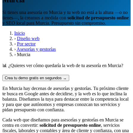
Si tienes una asesoría en Murcia y tu web no está a la altura —o no
tienes—, la creamos a medida con
solicitud de presupuesto online
y SEO local para Murcia. Presupuesto sin compromiso.
Inicio
›
Diseño web
›
Por sector
›
Asesorías y gestorías
›
Murcia
📊 ¿Quieres ver cómo quedaría la web de tu asesoría en Murcia?
Crea tu demo gratis en segundos →
En Murcia hay decenas de asesorías y gestorías. Tu próximo cliente
te busca en Google antes de decidirse, y la web es lo que inclina la
balanza. Diseñamos la tuya para destacar entre la competencia local
y para que que autónomos y empresas conozcan tus servicios y
pidan presupuesto con confianza.
Cada web que diseñamos para asesorías y gestorías en Murcia se
centra en convertir:
solicitud de presupuesto online
, servicios
fiscales, laborales y contables y área de cliente y confianza, con una