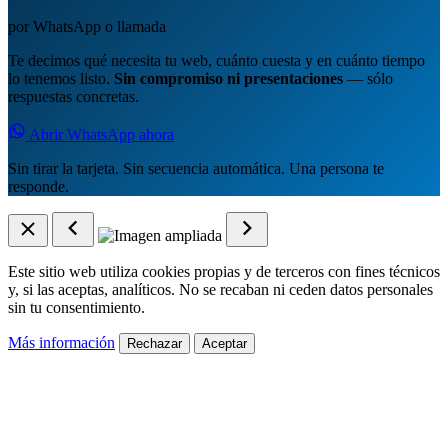
por WhatsApp o llamada
Te decimos qué necesita tu web, cuánto cuesta y en cuánto tiempo
lo tenemos listo.
Sin compromiso ni presentaciones
— sólo
respuestas concretas.
Abrir WhatsApp ahora
Sin tirar la tarjeta. Sin secuencia automática. Una persona te
responde.
Este sitio web utiliza cookies propias y de terceros con fines técnicos
y, si las aceptas, analíticos. No se recaban ni ceden datos personales
sin tu consentimiento.
Más información
Rechazar
Aceptar