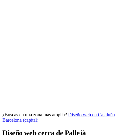
Analítica clara
Cuántos te visitan y de dónde vienen, sin tecnicismos ni cookies
molestas. Decisiones con datos.
Todo bajo tu marca y en un solo sitio.
¿Buscas en una zona más amplia?
Diseño web en Cataluña
Quiero mi panel
Barcelona (capital)
Diseño web cerca de Pallejà