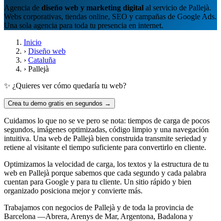
Agencia de
diseño web y marketing digital
al servicio de Pallejà.
Webs corporativas, tiendas online, SEO y campañas de Google Ads.
Una sola agencia para toda tu presencia en internet.
Inicio
›
Diseño web
›
Cataluña
›
Pallejà
✨ ¿Quieres ver cómo quedaría tu web?
Crea tu demo gratis en segundos →
Cuidamos lo que no se ve pero se nota: tiempos de carga de pocos
segundos, imágenes optimizadas, código limpio y una navegación
intuitiva. Una web de Pallejà bien construida transmite seriedad y
retiene al visitante el tiempo suficiente para convertirlo en cliente.
Optimizamos la velocidad de carga, los textos y la estructura de tu
web en Pallejà porque sabemos que cada segundo y cada palabra
cuentan para Google y para tu cliente. Un sitio rápido y bien
organizado posiciona mejor y convierte más.
Trabajamos con negocios de Pallejà y de toda la provincia de
Barcelona —Abrera, Arenys de Mar, Argentona, Badalona y