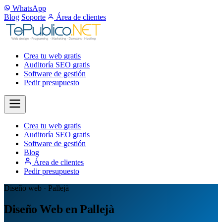
WhatsApp
Blog
Soporte
Área de clientes
Crea tu web
gratis
Auditoría SEO
gratis
Software de gestión
Pedir presupuesto
Crea tu web
gratis
Auditoría SEO
gratis
Software de gestión
Blog
Área de clientes
Pedir presupuesto
Diseño web · Pallejà
Diseño Web en Pallejà