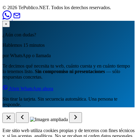
© 2026 TePublico.NET. Todos los derechos reservados.
×
¿Aún con dudas?
Hablemos 15 minutos
por WhatsApp o llamada
Te decimos qué necesita tu web, cuánto cuesta y en cuánto tiempo
lo tenemos listo.
Sin compromiso ni presentaciones
— sólo
respuestas concretas.
Abrir WhatsApp ahora
Sin tirar la tarjeta. Sin secuencia automática. Una persona te
responde.
Este sitio web utiliza cookies propias y de terceros con fines técnicos
y, si las aceptas, analíticos. No se recaban ni ceden datos personales