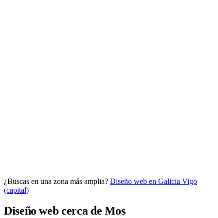
Analítica clara
Cuántos te visitan y de dónde vienen, sin tecnicismos ni cookies
molestas. Decisiones con datos.
Todo bajo tu marca y en un solo sitio.
¿Buscas en una zona más amplia?
Diseño web en Galicia
Vigo
Quiero mi panel
(capital)
Diseño web cerca de Mos