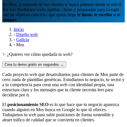
En Mos, la mayoría de tus clientes te busca primero desde el móvil.
Por eso diseñamos webs rápidas, claras y preparadas para Google,
con un objetivo concreto: que quien llega
te llame, te escriba o te
compre
.
Inicio
›
Diseño web
›
Galicia
›
Mos
✨ ¿Quieres ver cómo quedaría tu web?
Crea tu demo gratis en segundos →
Cada proyecto web que desarrollamos para clientes de Mos parte de
cero: nada de plantillas genéricas. Estudiamos tu negocio, tu sector y
a tu competencia para crear una web con identidad propia, una
estructura clara y los mensajes que tu cliente necesita leer para
decidirse por ti.
El
posicionamiento SEO
es lo que hace que tu negocio aparezca
cuando alguien en Mos busca en Google lo que tú ofreces.
Trabajamos tu web para subir posiciones de forma sostenible y
atraer tráfico de calidad que se convierta en clientes.