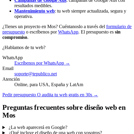
Campañas de Google Ads
: campañas de Google Ads con
resultados medibles.
Mantenimiento web
: tu web siempre actualizada, segura y
operativa.
¿Tienes un proyecto en Mos? Cuéntanoslo a través del
formulario de
presupuesto
o escríbenos por
WhatsApp
. El presupuesto es
sin
compromiso
.
¿Hablamos de tu web?
WhatsApp
Escríbenos por WhatsApp →
Email
soporte@tepublico.net
Atención
Online, para USA, España y LatAm
Pedir presupuesto
O audita tu web gratis en 30s →
Preguntas frecuentes sobre diseño web en
Mos
¿La web aparecerá en Google?
¿Qué incluye el diseño de una web con vosotros?