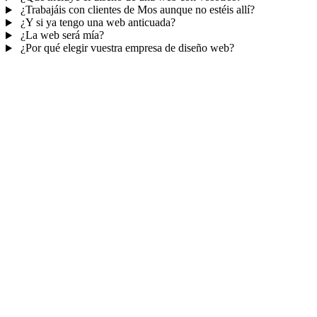
¿Trabajáis con clientes de Mos aunque no estéis allí?
¿Y si ya tengo una web anticuada?
¿La web será mía?
¿Por qué elegir vuestra empresa de diseño web?
Mucho más que una web
No solo tu web.
Tu panel para gestionar el
negocio.
Con TePublico no te llevas solo una página bonita: te llevas un
sistema para
captar, atender y fidelizar clientes
— todo ordenado
en un panel, sin saltar entre mil apps.