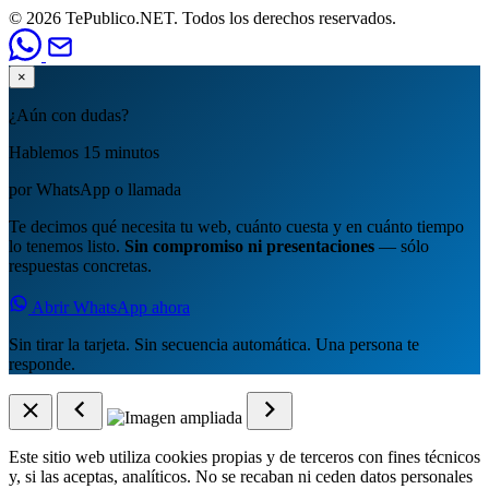
© 2026 TePublico.NET. Todos los derechos reservados.
×
¿Aún con dudas?
Hablemos 15 minutos
por WhatsApp o llamada
Te decimos qué necesita tu web, cuánto cuesta y en cuánto tiempo
lo tenemos listo.
Sin compromiso ni presentaciones
— sólo
respuestas concretas.
Abrir WhatsApp ahora
Sin tirar la tarjeta. Sin secuencia automática. Una persona te
responde.
Este sitio web utiliza cookies propias y de terceros con fines técnicos
y, si las aceptas, analíticos. No se recaban ni ceden datos personales