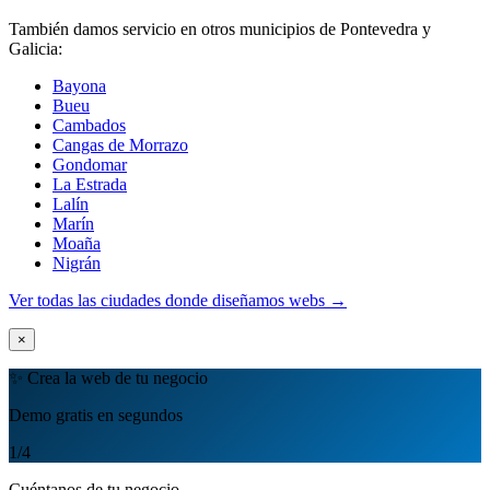
También damos servicio en otros municipios de Pontevedra y
Galicia:
Bayona
Bueu
Cambados
Cangas de Morrazo
Gondomar
La Estrada
Lalín
Marín
Moaña
Nigrán
Ver todas las ciudades donde diseñamos webs →
×
✨ Crea la web de tu negocio
Demo gratis en segundos
1
/4
Cuéntanos de tu negocio