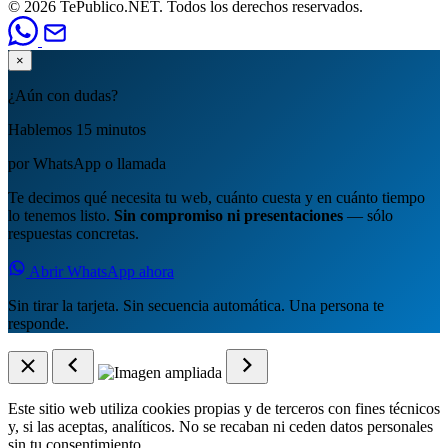
© 2026 TePublico.NET. Todos los derechos reservados.
×
¿Aún con dudas?
Hablemos 15 minutos
por WhatsApp o llamada
Te decimos qué necesita tu web, cuánto cuesta y en cuánto tiempo
lo tenemos listo.
Sin compromiso ni presentaciones
— sólo
respuestas concretas.
Abrir WhatsApp ahora
Sin tirar la tarjeta. Sin secuencia automática. Una persona te
responde.
Este sitio web utiliza cookies propias y de terceros con fines técnicos
y, si las aceptas, analíticos. No se recaban ni ceden datos personales
sin tu consentimiento.