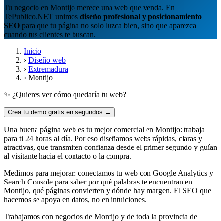
Tu negocio en Montijo merece una web que venda. En
TePublico.NET unimos
diseño profesional y posicionamiento
SEO
para que tu página no solo luzca bien, sino que aparezca
cuando tus clientes te buscan.
Inicio
›
Diseño web
›
Extremadura
›
Montijo
✨ ¿Quieres ver cómo quedaría tu web?
Crea tu demo gratis en segundos →
Una buena página web es tu mejor comercial en Montijo: trabaja
para ti 24 horas al día. Por eso diseñamos webs rápidas, claras y
atractivas, que transmiten confianza desde el primer segundo y guían
al visitante hacia el contacto o la compra.
Medimos para mejorar: conectamos tu web con Google Analytics y
Search Console para saber por qué palabras te encuentran en
Montijo, qué páginas convierten y dónde hay margen. El SEO que
hacemos se apoya en datos, no en intuiciones.
Trabajamos con negocios de Montijo y de toda la provincia de