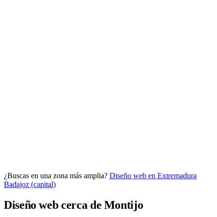
Analítica clara
Cuántos te visitan y de dónde vienen, sin tecnicismos ni cookies
molestas. Decisiones con datos.
Todo bajo tu marca y en un solo sitio.
¿Buscas en una zona más amplia?
Diseño web en Extremadura
Quiero mi panel
Badajoz (capital)
Diseño web cerca de Montijo