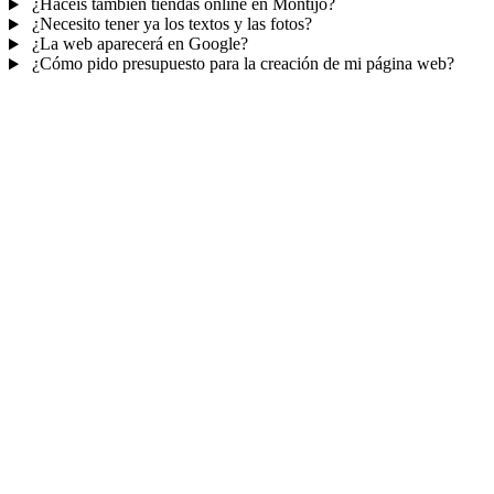
¿Hacéis también tiendas online en Montijo?
¿Necesito tener ya los textos y las fotos?
¿La web aparecerá en Google?
¿Cómo pido presupuesto para la creación de mi página web?
Mucho más que una web
No solo tu web.
Tu panel para gestionar el
negocio.
Con TePublico no te llevas solo una página bonita: te llevas un
sistema para
captar, atender y fidelizar clientes
— todo ordenado
en un panel, sin saltar entre mil apps.