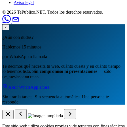
Aviso legal
© 2026 TePublico.NET. Todos los derechos reservados.
×
¿Aún con dudas?
Hablemos 15 minutos
por WhatsApp o llamada
Te decimos qué necesita tu web, cuánto cuesta y en cuánto tiempo
lo tenemos listo.
Sin compromiso ni presentaciones
— sólo
respuestas concretas.
Abrir WhatsApp ahora
Sin tirar la tarjeta. Sin secuencia automática. Una persona te
responde.
Este sitio web utiliza cookies propias y de terceros con fines técnicos