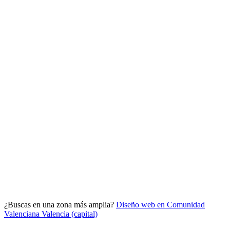
Analítica clara
Cuántos te visitan y de dónde vienen, sin tecnicismos ni cookies
molestas. Decisiones con datos.
Todo bajo tu marca y en un solo sitio.
¿Buscas en una zona más amplia?
Diseño web en Comunidad
Quiero mi panel
Valenciana
Valencia (capital)