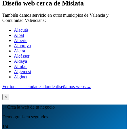
Diseño web cerca de Mislata
También damos servicio en otros municipios de Valencia y
Comunidad Valenciana:
Alacuás
Albal
Alberic
Alboraya
Alcira
Alcàsser
Aldaya
Alfafar
Algemesí
Alginet
Ver todas las ciudades donde diseñamos webs →
×
✨ Crea la web de tu negocio
Demo gratis en segundos
1
/4