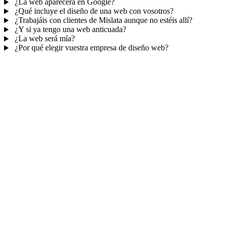
¿La web aparecerá en Google?
¿Qué incluye el diseño de una web con vosotros?
¿Trabajáis con clientes de Mislata aunque no estéis allí?
¿Y si ya tengo una web anticuada?
¿La web será mía?
¿Por qué elegir vuestra empresa de diseño web?
Mucho más que una web
No solo tu web.
Tu panel para gestionar el
negocio.
Con TePublico no te llevas solo una página bonita: te llevas un
sistema para
captar, atender y fidelizar clientes
— todo ordenado
en un panel, sin saltar entre mil apps.