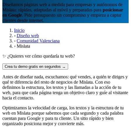
Diseñamos páginas web a medida para empresas y autónomos de
Mislata: rápidas, adaptadas al móvil y preparadas para
posicionar
en Google
. Pide presupuesto sin compromiso y empieza a captar
clientes desde internet.
Inicio
›
Diseño web
›
Comunidad Valenciana
›
Mislata
✨ ¿Quieres ver cómo quedaría tu web?
Crea tu demo gratis en segundos →
Antes de diseñar nada, escuchamos: qué vendes, a quién te diriges y
qué te diferencia del resto de negocios de Mislata. Con eso
definimos la estructura, los textos y las llamadas a la acción de tu
web, para que cada página tenga un objetivo claro y guíe al visitante
hacia el contacto.
Optimizamos la velocidad de carga, los textos y la estructura de tu
web en Mislata porque sabemos que cada segundo y cada palabra
cuentan para Google y para tu cliente. Un sitio rápido y bien
organizado posiciona mejor y convierte más.