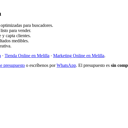
a
y optimizadas para buscadores.
sto para vender.
 y capta clientes.
ltados medibles.
rativa.
a
·
Tienda Online en Melilla
·
Marketing Online en Melilla
.
de presupuesto
o escríbenos por
WhatsApp
. El presupuesto es
sin com