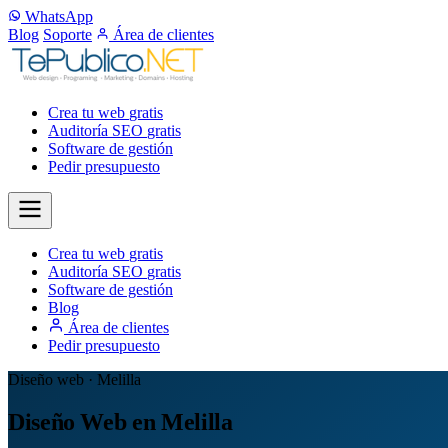
WhatsApp
Blog
Soporte
Área de clientes
Crea tu web
gratis
Auditoría SEO
gratis
Software de gestión
Pedir presupuesto
Crea tu web
gratis
Auditoría SEO
gratis
Software de gestión
Blog
Área de clientes
Pedir presupuesto
Diseño web · Melilla
Diseño Web en Melilla