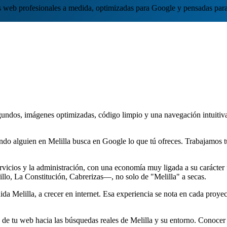
web profesionales a medida, optimizadas para Google y pensadas para
undos, imágenes optimizadas, código limpio y una navegación intuitiva.
do alguien en Melilla busca en Google lo que tú ofreces. Trabajamos tu 
ervicios y la administración, con una economía muy ligada a su carácter
llo, La Constitución, Cabrerizas—, no solo de "Melilla" a secas.
 Melilla, a crecer en internet. Esa experiencia se nota en cada proye
e tu web hacia las búsquedas reales de Melilla y su entorno. Conocer c