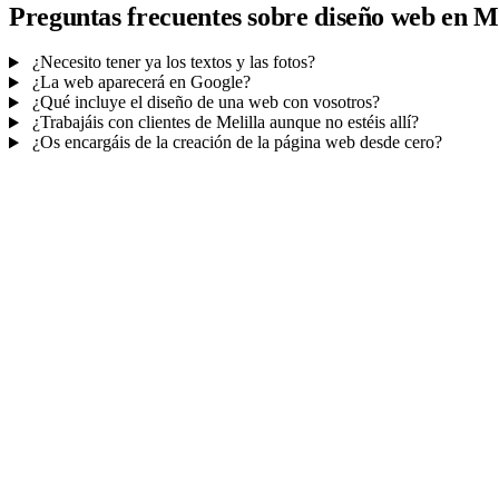
Preguntas frecuentes sobre diseño web en Me
¿Necesito tener ya los textos y las fotos?
¿La web aparecerá en Google?
¿Qué incluye el diseño de una web con vosotros?
¿Trabajáis con clientes de Melilla aunque no estéis allí?
¿Os encargáis de la creación de la página web desde cero?
Mucho más que una web
No solo tu web.
Tu panel para gestionar el n
Con TePublico no te llevas solo una página bonita: te llevas un siste