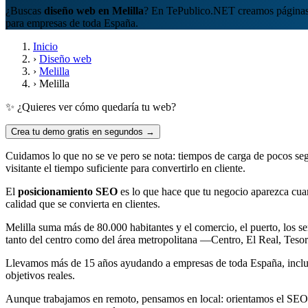
¿Buscas
diseño web en Melilla
? En TePublico.NET creamos páginas 
para empresas de toda España.
Inicio
›
Diseño web
›
Melilla
›
Melilla
✨ ¿Quieres ver cómo quedaría tu web?
Crea tu demo gratis en segundos →
Cuidamos lo que no se ve pero se nota: tiempos de carga de pocos seg
visitante el tiempo suficiente para convertirlo en cliente.
El
posicionamiento SEO
es lo que hace que tu negocio aparezca cuan
calidad que se convierta en clientes.
Melilla suma más de 80.000 habitantes y el comercio, el puerto, los s
tanto del centro como del área metropolitana —Centro, El Real, Tesori
Llevamos más de 15 años ayudando a empresas de toda España, incluida
objetivos reales.
Aunque trabajamos en remoto, pensamos en local: orientamos el SEO d