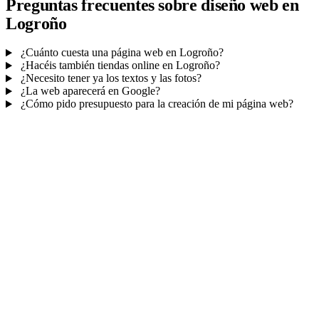
Preguntas frecuentes sobre diseño web en
Logroño
¿Cuánto cuesta una página web en Logroño?
¿Hacéis también tiendas online en Logroño?
¿Necesito tener ya los textos y las fotos?
¿La web aparecerá en Google?
¿Cómo pido presupuesto para la creación de mi página web?
Mucho más que una web
No solo tu web.
Tu panel para gestionar el
negocio.
Con TePublico no te llevas solo una página bonita: te llevas un
sistema para
captar, atender y fidelizar clientes
— todo ordenado
en un panel, sin saltar entre mil apps.