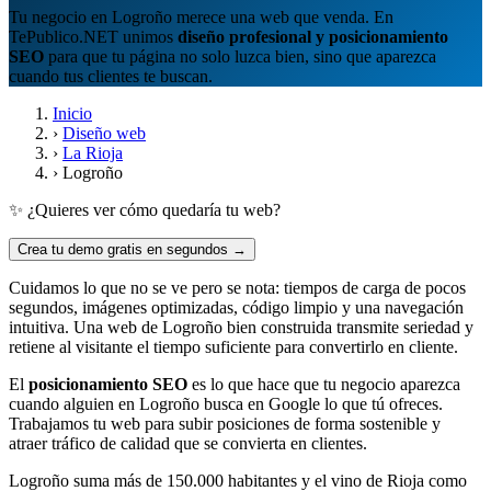
Tu negocio en Logroño merece una web que venda. En
TePublico.NET unimos
diseño profesional y posicionamiento
SEO
para que tu página no solo luzca bien, sino que aparezca
cuando tus clientes te buscan.
Inicio
›
Diseño web
›
La Rioja
›
Logroño
✨ ¿Quieres ver cómo quedaría tu web?
Crea tu demo gratis en segundos →
Cuidamos lo que no se ve pero se nota: tiempos de carga de pocos
segundos, imágenes optimizadas, código limpio y una navegación
intuitiva. Una web de Logroño bien construida transmite seriedad y
retiene al visitante el tiempo suficiente para convertirlo en cliente.
El
posicionamiento SEO
es lo que hace que tu negocio aparezca
cuando alguien en Logroño busca en Google lo que tú ofreces.
Trabajamos tu web para subir posiciones de forma sostenible y
atraer tráfico de calidad que se convierta en clientes.
Logroño suma más de 150.000 habitantes y el vino de Rioja como