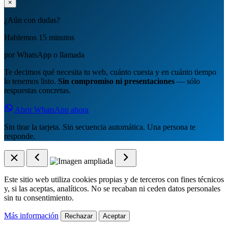
×
¿Aún con dudas?
Hablemos 15 minutos
por WhatsApp o llamada
Te decimos qué necesita tu web, cuánto cuesta y en cuánto tiempo
lo tenemos listo.
Sin compromiso ni presentaciones
— sólo
respuestas concretas.
Abrir WhatsApp ahora
Sin tirar la tarjeta. Sin secuencia automática. Una persona te
responde.
Este sitio web utiliza cookies propias y de terceros con fines técnicos
y, si las aceptas, analíticos. No se recaban ni ceden datos personales
sin tu consentimiento.
Más información
Rechazar
Aceptar