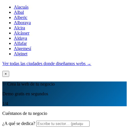
Alacuás
Albal
Alberic
Alboraya
Alcira
Alcàsser
Aldaya
Alfafar
Algemesí
Alginet
Ver todas las ciudades donde diseñamos webs →
×
✨ Crea la web de tu negocio
Demo gratis en segundos
1
/4
Cuéntanos de tu negocio
¿A qué se dedica?