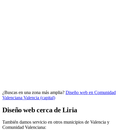
Analítica clara
Cuántos te visitan y de dónde vienen, sin tecnicismos ni cookies
molestas. Decisiones con datos.
Todo bajo tu marca y en un solo sitio.
¿Buscas en una zona más amplia?
Diseño web en Comunidad
Quiero mi panel
Valenciana
Valencia (capital)
Diseño web cerca de Liria
También damos servicio en otros municipios de Valencia y
Comunidad Valenciana: