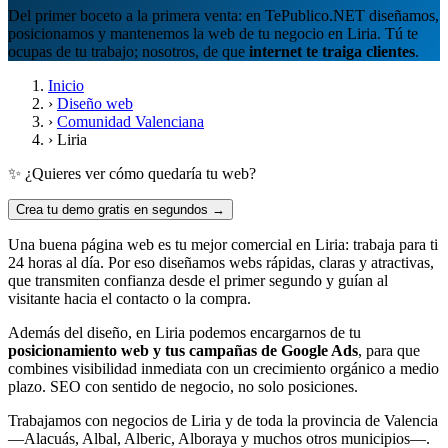
Del primer boceto a la primera venta: en TePublico.NET diseñamos,
posicionamos y mantenemos la web de tu negocio en Liria. Tú te
ocupas de tu trabajo; nosotros, de que
internet te traiga clientes
.
Inicio
›
Diseño web
›
Comunidad Valenciana
›
Liria
✨ ¿Quieres ver cómo quedaría tu web?
Crea tu demo gratis en segundos →
Una buena página web es tu mejor comercial en Liria: trabaja para ti
24 horas al día. Por eso diseñamos webs rápidas, claras y atractivas,
que transmiten confianza desde el primer segundo y guían al
visitante hacia el contacto o la compra.
Además del diseño, en Liria podemos encargarnos de tu
posicionamiento web y tus campañas de Google Ads
, para que
combines visibilidad inmediata con un crecimiento orgánico a medio
plazo. SEO con sentido de negocio, no solo posiciones.
Trabajamos con negocios de Liria y de toda la provincia de Valencia
—Alacuás, Albal, Alberic, Alboraya y muchos otros municipios—.