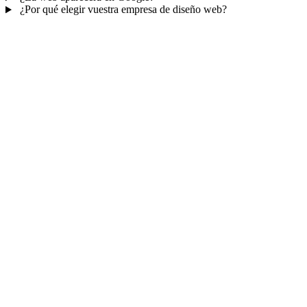
¿Por qué elegir vuestra empresa de diseño web?
Mucho más que una web
No solo tu web.
Tu panel para gestionar el
negocio.
Con TePublico no te llevas solo una página bonita: te llevas un
sistema para
captar, atender y fidelizar clientes
— todo ordenado
en un panel, sin saltar entre mil apps.