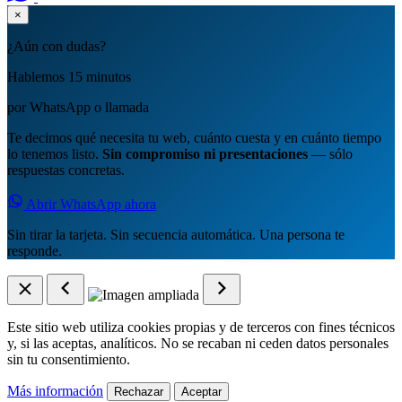
×
¿Aún con dudas?
Hablemos 15 minutos
por WhatsApp o llamada
Te decimos qué necesita tu web, cuánto cuesta y en cuánto tiempo
lo tenemos listo.
Sin compromiso ni presentaciones
— sólo
respuestas concretas.
Abrir WhatsApp ahora
Sin tirar la tarjeta. Sin secuencia automática. Una persona te
responde.
Este sitio web utiliza cookies propias y de terceros con fines técnicos
y, si las aceptas, analíticos. No se recaban ni ceden datos personales
sin tu consentimiento.
Más información
Rechazar
Aceptar