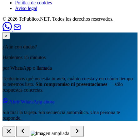
Política de cookies
Aviso legal
© 2026 TePublico.NET. Todos los derechos reservados.
×
¿Aún con dudas?
Hablemos 15 minutos
por WhatsApp o llamada
Te decimos qué necesita tu web, cuánto cuesta y en cuánto tiempo
lo tenemos listo.
Sin compromiso ni presentaciones
— sólo
respuestas concretas.
Abrir WhatsApp ahora
Sin tirar la tarjeta. Sin secuencia automática. Una persona te
responde.