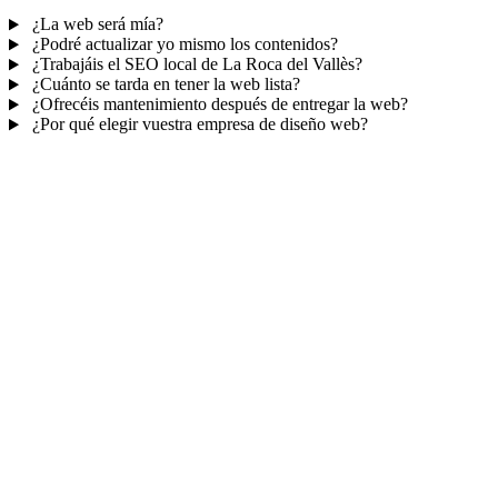
¿La web será mía?
¿Podré actualizar yo mismo los contenidos?
¿Trabajáis el SEO local de La Roca del Vallès?
¿Cuánto se tarda en tener la web lista?
¿Ofrecéis mantenimiento después de entregar la web?
¿Por qué elegir vuestra empresa de diseño web?
Mucho más que una web
No solo tu web.
Tu panel para gestionar el
negocio.
Con TePublico no te llevas solo una página bonita: te llevas un
sistema para
captar, atender y fidelizar clientes
— todo ordenado
en un panel, sin saltar entre mil apps.