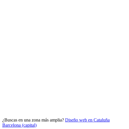
Analítica clara
Cuántos te visitan y de dónde vienen, sin tecnicismos ni cookies
molestas. Decisiones con datos.
Todo bajo tu marca y en un solo sitio.
¿Buscas en una zona más amplia?
Diseño web en Cataluña
Quiero mi panel
Barcelona (capital)