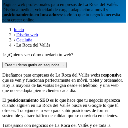
Páginas web profesionales para empresas de La Roca del Vallès.
Diseño a medida, velocidad de carga, adaptación a móvil y
posicionamiento en buscadores
: todo lo que tu negocio necesita
para crecer online.
Inicio
›
Diseño web
›
Cataluña
›
La Roca del Vallès
✨ ¿Quieres ver cómo quedaría tu web?
Crea tu demo gratis en segundos →
Diseñamos para empresas de La Roca del Vallès webs
responsive
,
que se ven y funcionan perfectamente en móvil, tablet y ordenador.
Hoy la mayoría de las visitas llegan desde el teléfono, y una web
que no se adapta pierde clientes cada día.
El
posicionamiento SEO
es lo que hace que tu negocio aparezca
cuando alguien en La Roca del Vallès busca en Google lo que tú
ofreces. Trabajamos tu web para subir posiciones de forma
sostenible y atraer tráfico de calidad que se convierta en clientes.
Trabajamos con negocios de La Roca del Vallès y de toda la