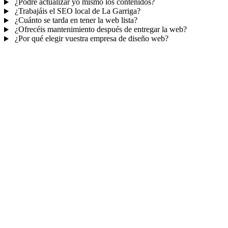
¿Podré actualizar yo mismo los contenidos?
¿Trabajáis el SEO local de La Garriga?
¿Cuánto se tarda en tener la web lista?
¿Ofrecéis mantenimiento después de entregar la web?
¿Por qué elegir vuestra empresa de diseño web?
Mucho más que una web
No solo tu web.
Tu panel para gestionar el
negocio.
Con TePublico no te llevas solo una página bonita: te llevas un
sistema para
captar, atender y fidelizar clientes
— todo ordenado
en un panel, sin saltar entre mil apps.