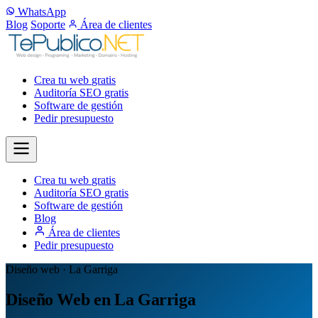
WhatsApp
Blog
Soporte
Área de clientes
Crea tu web
gratis
Auditoría SEO
gratis
Software de gestión
Pedir presupuesto
Crea tu web
gratis
Auditoría SEO
gratis
Software de gestión
Blog
Área de clientes
Pedir presupuesto
Diseño web · La Garriga
Diseño Web en La Garriga