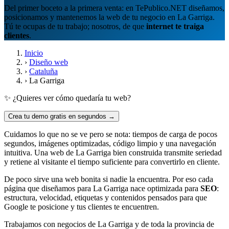
Del primer boceto a la primera venta: en TePublico.NET diseñamos,
posicionamos y mantenemos la web de tu negocio en La Garriga.
Tú te ocupas de tu trabajo; nosotros, de que
internet te traiga
clientes
.
Inicio
›
Diseño web
›
Cataluña
›
La Garriga
✨ ¿Quieres ver cómo quedaría tu web?
Crea tu demo gratis en segundos →
Cuidamos lo que no se ve pero se nota: tiempos de carga de pocos
segundos, imágenes optimizadas, código limpio y una navegación
intuitiva. Una web de La Garriga bien construida transmite seriedad
y retiene al visitante el tiempo suficiente para convertirlo en cliente.
De poco sirve una web bonita si nadie la encuentra. Por eso cada
página que diseñamos para La Garriga nace optimizada para
SEO
:
estructura, velocidad, etiquetas y contenidos pensados para que
Google te posicione y tus clientes te encuentren.
Trabajamos con negocios de La Garriga y de toda la provincia de