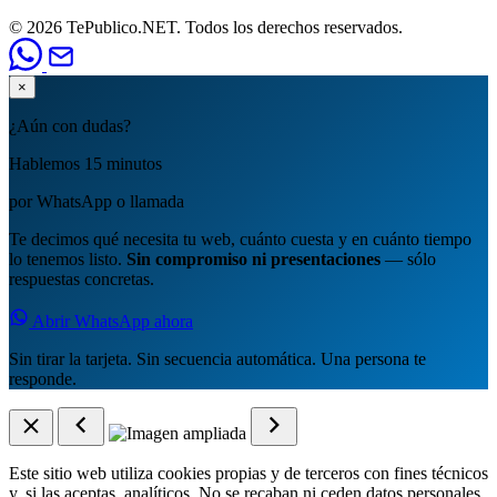
© 2026 TePublico.NET. Todos los derechos reservados.
×
¿Aún con dudas?
Hablemos 15 minutos
por WhatsApp o llamada
Te decimos qué necesita tu web, cuánto cuesta y en cuánto tiempo
lo tenemos listo.
Sin compromiso ni presentaciones
— sólo
respuestas concretas.
Abrir WhatsApp ahora
Sin tirar la tarjeta. Sin secuencia automática. Una persona te
responde.
Este sitio web utiliza cookies propias y de terceros con fines técnicos
y, si las aceptas, analíticos. No se recaban ni ceden datos personales