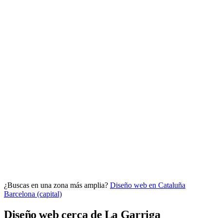
Analítica clara
Cuántos te visitan y de dónde vienen, sin tecnicismos ni cookies
molestas. Decisiones con datos.
Todo bajo tu marca y en un solo sitio.
¿Buscas en una zona más amplia?
Diseño web en Cataluña
Quiero mi panel
Barcelona (capital)
Diseño web cerca de La Garriga