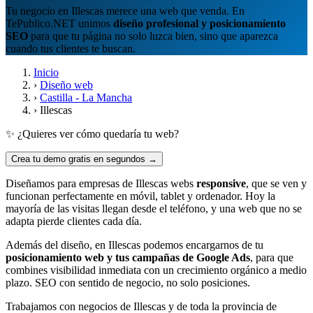
Tu negocio en Illescas merece una web que venda. En
TePublico.NET unimos
diseño profesional y posicionamiento
SEO
para que tu página no solo luzca bien, sino que aparezca
cuando tus clientes te buscan.
Inicio
›
Diseño web
›
Castilla - La Mancha
›
Illescas
✨ ¿Quieres ver cómo quedaría tu web?
Crea tu demo gratis en segundos →
Diseñamos para empresas de Illescas webs
responsive
, que se ven y
funcionan perfectamente en móvil, tablet y ordenador. Hoy la
mayoría de las visitas llegan desde el teléfono, y una web que no se
adapta pierde clientes cada día.
Además del diseño, en Illescas podemos encargarnos de tu
posicionamiento web y tus campañas de Google Ads
, para que
combines visibilidad inmediata con un crecimiento orgánico a medio
plazo. SEO con sentido de negocio, no solo posiciones.
Trabajamos con negocios de Illescas y de toda la provincia de