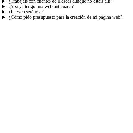
¿Trabajáis con clientes de Illescas aunque no estéis allí?
¿Y si ya tengo una web anticuada?
¿La web será mía?
¿Cómo pido presupuesto para la creación de mi página web?
Mucho más que una web
No solo tu web.
Tu panel para gestionar el
negocio.
Con TePublico no te llevas solo una página bonita: te llevas un
sistema para
captar, atender y fidelizar clientes
— todo ordenado
en un panel, sin saltar entre mil apps.