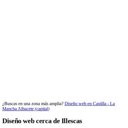
Analítica clara
Cuántos te visitan y de dónde vienen, sin tecnicismos ni cookies
molestas. Decisiones con datos.
Todo bajo tu marca y en un solo sitio.
¿Buscas en una zona más amplia?
Diseño web en Castilla - La
Quiero mi panel
Mancha
Albacete (capital)
Diseño web cerca de Illescas