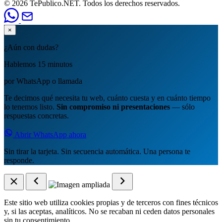
© 2026 TePublico.NET. Todos los derechos reservados.
×
¿Aún con dudas?
Hablemos 15 minutos
por WhatsApp o llamada
Te decimos qué necesita tu web, cuánto cuesta y en cuánto tiempo
lo tenemos listo.
Sin compromiso ni presentaciones
— sólo
respuestas concretas.
Abrir WhatsApp ahora
Sin tirar la tarjeta. Sin secuencia automática. Una persona te
responde.
Este sitio web utiliza cookies propias y de terceros con fines técnicos
y, si las aceptas, analíticos. No se recaban ni ceden datos personales
sin tu consentimiento.