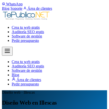
WhatsApp
Blog
Soporte
Área de clientes
Crea tu web
gratis
Auditoría SEO
gratis
Software de gestión
Pedir presupuesto
Crea tu web
gratis
Auditoría SEO
gratis
Software de gestión
Blog
Área de clientes
Pedir presupuesto
Diseño web · Illescas
Diseño Web en Illescas