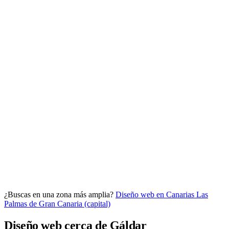
Analítica clara
Cuántos te visitan y de dónde vienen, sin tecnicismos ni cookies
molestas. Decisiones con datos.
Todo bajo tu marca y en un solo sitio.
¿Buscas en una zona más amplia?
Diseño web en Canarias
Las
Quiero mi panel
Palmas de Gran Canaria (capital)
Diseño web cerca de Gáldar