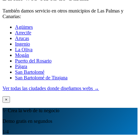
También damos servicio en otros municipios de Las Palmas y
Canarias:
Agüimes
Arrecife
Arucas
Ingenio
La Oliva
Mogán
Puerto del Rosario
Pájara
San Bartolomé
San Bartolomé de Tirajana
Ver todas las ciudades donde diseñamos webs →
×
✨ Crea la web de tu negocio
Demo gratis en segundos
1
/4