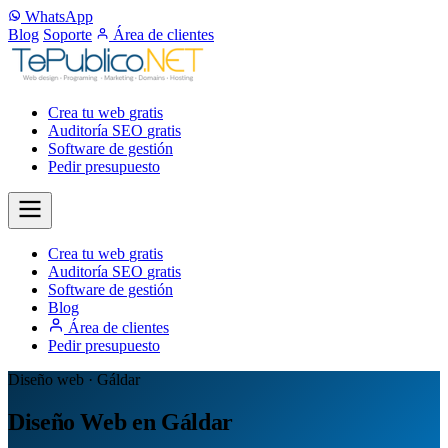
WhatsApp
Blog
Soporte
Área de clientes
Crea tu web
gratis
Auditoría SEO
gratis
Software de gestión
Pedir presupuesto
Crea tu web
gratis
Auditoría SEO
gratis
Software de gestión
Blog
Área de clientes
Pedir presupuesto
Diseño web · Gáldar
Diseño Web en Gáldar