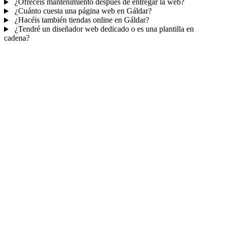
¿Ofrecéis mantenimiento después de entregar la web?
¿Cuánto cuesta una página web en Gáldar?
¿Hacéis también tiendas online en Gáldar?
¿Tendré un diseñador web dedicado o es una plantilla en
cadena?
Mucho más que una web
No solo tu web.
Tu panel para gestionar el
negocio.
Con TePublico no te llevas solo una página bonita: te llevas un
sistema para
captar, atender y fidelizar clientes
— todo ordenado
en un panel, sin saltar entre mil apps.