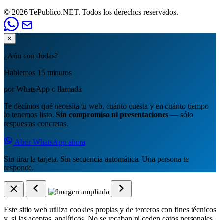
© 2026 TePublico.NET. Todos los derechos reservados.
×
¿Aún con dudas?
Hablemos 15 minutos
por WhatsApp o llamada
Te decimos qué necesita tu web, cuánto cuesta y en cuánto tiempo
lo tenemos listo.
Sin compromiso ni presentaciones
— sólo
respuestas concretas.
Abrir WhatsApp ahora
Sin tirar la tarjeta. Sin secuencia automática. Una persona te
responde.
Este sitio web utiliza cookies propias y de terceros con fines técnicos
y, si las aceptas, analíticos. No se recaban ni ceden datos personales