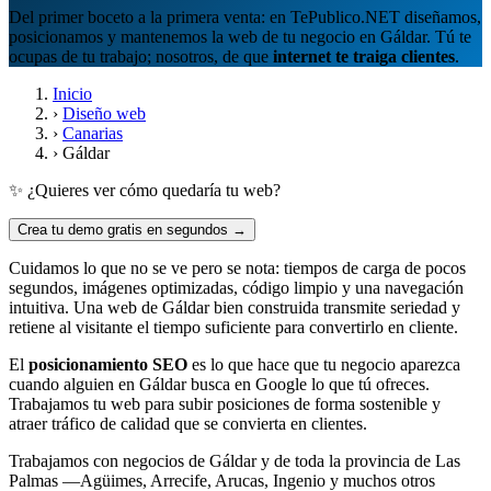
Del primer boceto a la primera venta: en TePublico.NET diseñamos,
posicionamos y mantenemos la web de tu negocio en Gáldar. Tú te
ocupas de tu trabajo; nosotros, de que
internet te traiga clientes
.
Inicio
›
Diseño web
›
Canarias
›
Gáldar
✨ ¿Quieres ver cómo quedaría tu web?
Crea tu demo gratis en segundos →
Cuidamos lo que no se ve pero se nota: tiempos de carga de pocos
segundos, imágenes optimizadas, código limpio y una navegación
intuitiva. Una web de Gáldar bien construida transmite seriedad y
retiene al visitante el tiempo suficiente para convertirlo en cliente.
El
posicionamiento SEO
es lo que hace que tu negocio aparezca
cuando alguien en Gáldar busca en Google lo que tú ofreces.
Trabajamos tu web para subir posiciones de forma sostenible y
atraer tráfico de calidad que se convierta en clientes.
Trabajamos con negocios de Gáldar y de toda la provincia de Las
Palmas —Agüimes, Arrecife, Arucas, Ingenio y muchos otros