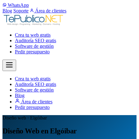
WhatsApp
Blog
Soporte
Área de clientes
Crea tu web
gratis
Auditoría SEO
gratis
Software de gestión
Pedir presupuesto
Crea tu web
gratis
Auditoría SEO
gratis
Software de gestión
Blog
Área de clientes
Pedir presupuesto
Diseño web · Elgóibar
Diseño Web en Elgóibar