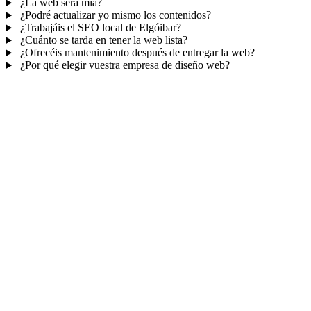
¿La web será mía?
¿Podré actualizar yo mismo los contenidos?
¿Trabajáis el SEO local de Elgóibar?
¿Cuánto se tarda en tener la web lista?
¿Ofrecéis mantenimiento después de entregar la web?
¿Por qué elegir vuestra empresa de diseño web?
Mucho más que una web
No solo tu web.
Tu panel para gestionar el
negocio.
Con TePublico no te llevas solo una página bonita: te llevas un
sistema para
captar, atender y fidelizar clientes
— todo ordenado
en un panel, sin saltar entre mil apps.