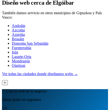
Diseño web cerca de Elgóibar
También damos servicio en otros municipios de Gipuzkoa y País
Vasco:
Andoáin
Azcoitia
Azpeitia
Beasáin
Donostia San Sebastián
Fuenterrabía
Irún
Lasarte-Oria
Mondragón
Oiartzun
Ver todas las ciudades donde diseñamos webs →
×
✨ Crea la web de tu negocio
Demo gratis en segundos
1
/4