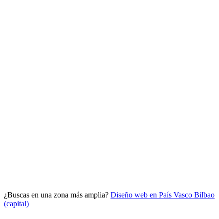
Analítica clara
Cuántos te visitan y de dónde vienen, sin tecnicismos ni cookies
molestas. Decisiones con datos.
Todo bajo tu marca y en un solo sitio.
¿Buscas en una zona más amplia?
Diseño web en País Vasco
Bilbao
Quiero mi panel
(capital)