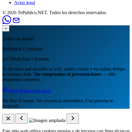
Aviso legal
© 2026 TePublico.NET. Todos los derechos reservados.
×
¿Aún con dudas?
Hablemos 15 minutos
por WhatsApp o llamada
Te decimos qué necesita tu web, cuánto cuesta y en cuánto tiempo
lo tenemos listo.
Sin compromiso ni presentaciones
— sólo
respuestas concretas.
Abrir WhatsApp ahora
Sin tirar la tarjeta. Sin secuencia automática. Una persona te
responde.
Este sitio web utiliza cookies propias y de terceros con fines técnicos