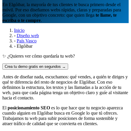
En Elgóibar, la mayoría de tus clientes te busca primero desde el
móvil. Por eso diseñamos webs rápidas, claras y preparadas para
Google, con un objetivo concreto: que quien llega
te llame, te
escriba o te compre
.
Inicio
›
Diseño web
›
País Vasco
›
Elgóibar
✨ ¿Quieres ver cómo quedaría tu web?
Crea tu demo gratis en segundos →
Antes de diseñar nada, escuchamos: qué vendes, a quién te diriges y
qué te diferencia del resto de negocios de Elgóibar. Con eso
definimos la estructura, los textos y las llamadas a la acción de tu
web, para que cada página tenga un objetivo claro y guíe al visitante
hacia el contacto.
El
posicionamiento SEO
es lo que hace que tu negocio aparezca
cuando alguien en Elgóibar busca en Google lo que tú ofreces.
Trabajamos tu web para subir posiciones de forma sostenible y
atraer tráfico de calidad que se convierta en clientes.