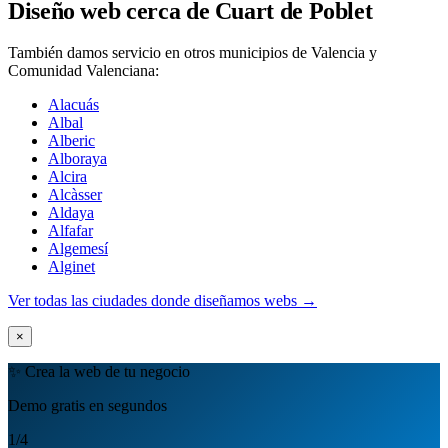
Diseño web cerca de Cuart de Poblet
También damos servicio en otros municipios de Valencia y
Comunidad Valenciana:
Alacuás
Albal
Alberic
Alboraya
Alcira
Alcàsser
Aldaya
Alfafar
Algemesí
Alginet
Ver todas las ciudades donde diseñamos webs →
×
✨ Crea la web de tu negocio
Demo gratis en segundos
1
/4