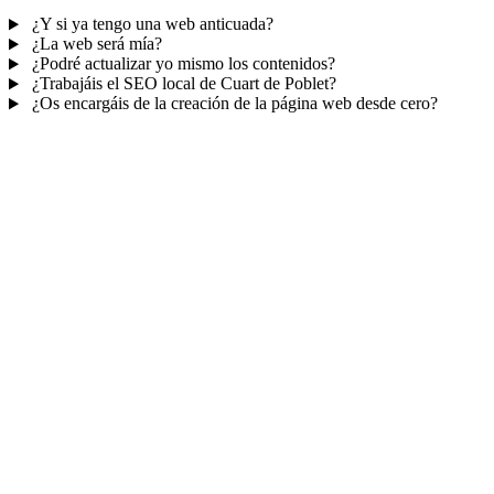
¿Y si ya tengo una web anticuada?
¿La web será mía?
¿Podré actualizar yo mismo los contenidos?
¿Trabajáis el SEO local de Cuart de Poblet?
¿Os encargáis de la creación de la página web desde cero?
Mucho más que una web
No solo tu web.
Tu panel para gestionar el
negocio.
Con TePublico no te llevas solo una página bonita: te llevas un
sistema para
captar, atender y fidelizar clientes
— todo ordenado
en un panel, sin saltar entre mil apps.