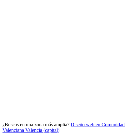
Analítica clara
Cuántos te visitan y de dónde vienen, sin tecnicismos ni cookies
molestas. Decisiones con datos.
Todo bajo tu marca y en un solo sitio.
¿Buscas en una zona más amplia?
Diseño web en Comunidad
Quiero mi panel
Valenciana
Valencia (capital)