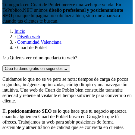
Tu negocio en Cuart de Poblet merece una web que venda. En
TePublico.NET unimos
diseño profesional y posicionamiento
SEO
para que tu página no solo luzca bien, sino que aparezca
cuando tus clientes te buscan.
Inicio
›
Diseño web
›
Comunidad Valenciana
›
Cuart de Poblet
✨ ¿Quieres ver cómo quedaría tu web?
Crea tu demo gratis en segundos →
Cuidamos lo que no se ve pero se nota: tiempos de carga de pocos
segundos, imágenes optimizadas, código limpio y una navegación
intuitiva. Una web de Cuart de Poblet bien construida transmite
seriedad y retiene al visitante el tiempo suficiente para convertirlo en
cliente.
El
posicionamiento SEO
es lo que hace que tu negocio aparezca
cuando alguien en Cuart de Poblet busca en Google lo que tú
ofreces. Trabajamos tu web para subir posiciones de forma
sostenible y atraer tráfico de calidad que se convierta en clientes.