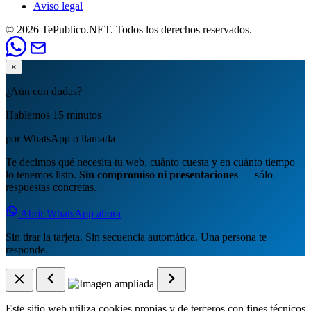
Aviso legal
© 2026 TePublico.NET. Todos los derechos reservados.
×
¿Aún con dudas?
Hablemos 15 minutos
por WhatsApp o llamada
Te decimos qué necesita tu web, cuánto cuesta y en cuánto tiempo
lo tenemos listo.
Sin compromiso ni presentaciones
— sólo
respuestas concretas.
Abrir WhatsApp ahora
Sin tirar la tarjeta. Sin secuencia automática. Una persona te
responde.
Este sitio web utiliza cookies propias y de terceros con fines técnicos