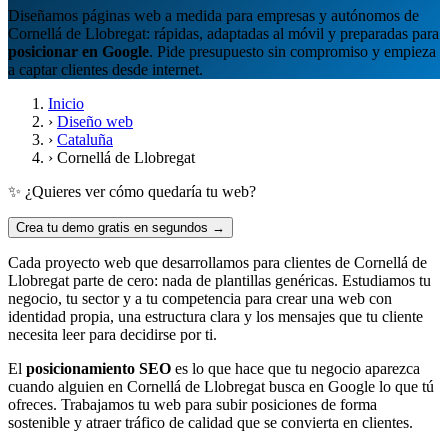
Diseñamos páginas web a medida para empresas y autónomos de
Cornellá de Llobregat: rápidas, adaptadas al móvil y preparadas para
posicionar en Google
. Pide presupuesto sin compromiso y empieza
a captar clientes desde internet.
Inicio
›
Diseño web
›
Cataluña
›
Cornellá de Llobregat
✨ ¿Quieres ver cómo quedaría tu web?
Crea tu demo gratis en segundos →
Cada proyecto web que desarrollamos para clientes de Cornellá de
Llobregat parte de cero: nada de plantillas genéricas. Estudiamos tu
negocio, tu sector y a tu competencia para crear una web con
identidad propia, una estructura clara y los mensajes que tu cliente
necesita leer para decidirse por ti.
El
posicionamiento SEO
es lo que hace que tu negocio aparezca
cuando alguien en Cornellá de Llobregat busca en Google lo que tú
ofreces. Trabajamos tu web para subir posiciones de forma
sostenible y atraer tráfico de calidad que se convierta en clientes.