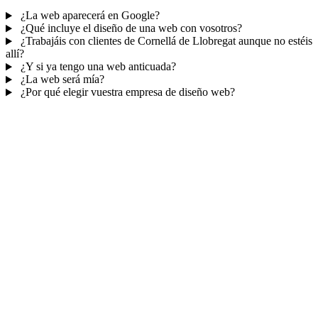
¿La web aparecerá en Google?
¿Qué incluye el diseño de una web con vosotros?
¿Trabajáis con clientes de Cornellá de Llobregat aunque no estéis
allí?
¿Y si ya tengo una web anticuada?
¿La web será mía?
¿Por qué elegir vuestra empresa de diseño web?
Mucho más que una web
No solo tu web.
Tu panel para gestionar el
negocio.
Con TePublico no te llevas solo una página bonita: te llevas un
sistema para
captar, atender y fidelizar clientes
— todo ordenado
en un panel, sin saltar entre mil apps.