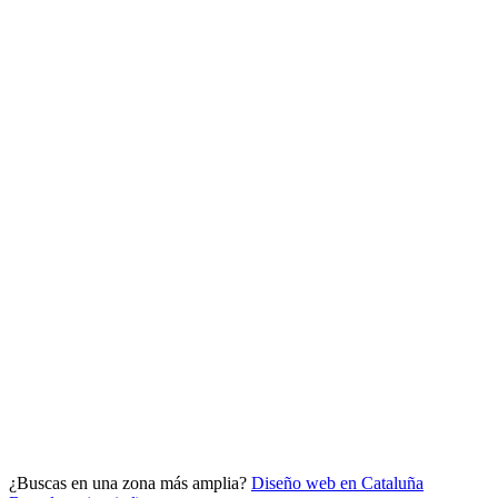
Analítica clara
Cuántos te visitan y de dónde vienen, sin tecnicismos ni cookies
molestas. Decisiones con datos.
Todo bajo tu marca y en un solo sitio.
¿Buscas en una zona más amplia?
Diseño web en Cataluña
Quiero mi panel