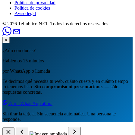
Política de privacidad
Política de cookies
Aviso legal
© 2026 TePublico.NET. Todos los derechos reservados.
×
¿Aún con dudas?
Hablemos 15 minutos
por WhatsApp o llamada
Te decimos qué necesita tu web, cuánto cuesta y en cuánto tiempo
lo tenemos listo.
Sin compromiso ni presentaciones
— sólo
respuestas concretas.
Abrir WhatsApp ahora
Sin tirar la tarjeta. Sin secuencia automática. Una persona te
responde.