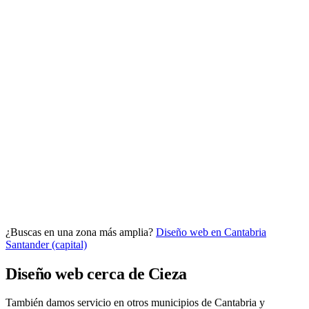
Analítica clara
Cuántos te visitan y de dónde vienen, sin tecnicismos ni cookies
molestas. Decisiones con datos.
Todo bajo tu marca y en un solo sitio.
¿Buscas en una zona más amplia?
Diseño web en Cantabria
Quiero mi panel
Santander (capital)
Diseño web cerca de Cieza
También damos servicio en otros municipios de Cantabria y