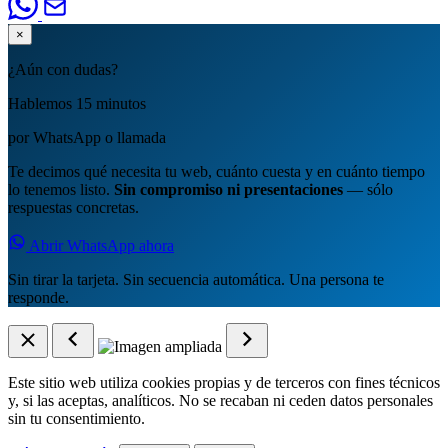
×
¿Aún con dudas?
Hablemos 15 minutos
por WhatsApp o llamada
Te decimos qué necesita tu web, cuánto cuesta y en cuánto tiempo
lo tenemos listo.
Sin compromiso ni presentaciones
— sólo
respuestas concretas.
Abrir WhatsApp ahora
Sin tirar la tarjeta. Sin secuencia automática. Una persona te
responde.
Este sitio web utiliza cookies propias y de terceros con fines técnicos
y, si las aceptas, analíticos. No se recaban ni ceden datos personales
sin tu consentimiento.