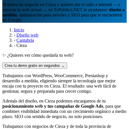
Si tienes un negocio en Cieza y quieres dar el salto a internet —o
renovar tu web actual—, en TePublico.NET te ayudamos:
diseño a
medida
, optimización para móviles y SEO para que te encuentren
en Google.
Inicio
›
Diseño web
›
Cantabria
›
Cieza
✨ ¿Quieres ver cómo quedaría tu web?
Crea tu demo gratis en segundos →
Trabajamos con WordPress, WooCommerce, Prestashop y
desarrollo a medida, eligiendo siempre la tecnología que mejor
encaja con tu proyecto en Cieza. El resultado: una web fácil de
gestionar, segura y preparada para crecer contigo.
Además del diseño, en Cieza podemos encargarnos de tu
posicionamiento web y tus campañas de Google Ads
, para que
combines visibilidad inmediata con un crecimiento orgánico a medio
plazo. SEO con sentido de negocio, no solo posiciones.
Trabajamos con negocios de Cieza y de toda la provincia de