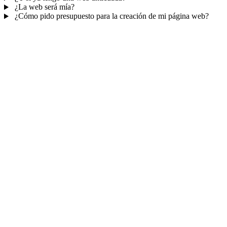
¿La web será mía?
¿Cómo pido presupuesto para la creación de mi página web?
Mucho más que una web
No solo tu web.
Tu panel para gestionar el
negocio.
Con TePublico no te llevas solo una página bonita: te llevas un
sistema para
captar, atender y fidelizar clientes
— todo ordenado
en un panel, sin saltar entre mil apps.