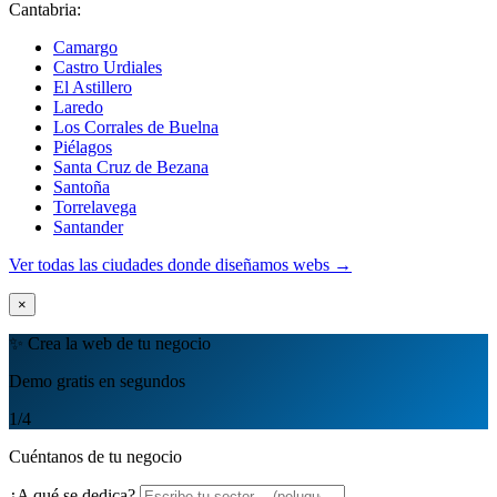
Cantabria:
Camargo
Castro Urdiales
El Astillero
Laredo
Los Corrales de Buelna
Piélagos
Santa Cruz de Bezana
Santoña
Torrelavega
Santander
Ver todas las ciudades donde diseñamos webs →
×
✨ Crea la web de tu negocio
Demo gratis en segundos
1
/4
Cuéntanos de tu negocio
¿A qué se dedica?