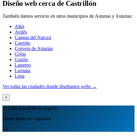
Diseño web cerca de Castrillón
También damos servicio en otros municipios de Asturias y Asturias:
Aller
Avilés
Cangas del Narcea
Carreño
Corvera de Asturias
Gijón
Gozón
Langreo
Laviana
Lena
Ver todas las ciudades donde diseñamos webs →
×
✨ Crea la web de tu negocio
Demo gratis en segundos
1
/4