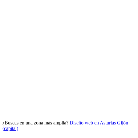
Analítica clara
Cuántos te visitan y de dónde vienen, sin tecnicismos ni cookies
molestas. Decisiones con datos.
Todo bajo tu marca y en un solo sitio.
¿Buscas en una zona más amplia?
Diseño web en Asturias
Gijón
Quiero mi panel
(capital)