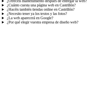
¿Ofrecéis mantenimiento después de entregar la web?
¿Cuánto cuesta una página web en Castrillón?
¿Hacéis también tiendas online en Castrillón?
¿Necesito tener ya los textos y las fotos?
¿La web aparecerá en Google?
¿Por qué elegir vuestra empresa de diseño web?
Mucho más que una web
No solo tu web.
Tu panel para gestionar el
negocio.
Con TePublico no te llevas solo una página bonita: te llevas un
sistema para
captar, atender y fidelizar clientes
— todo ordenado
en un panel, sin saltar entre mil apps.