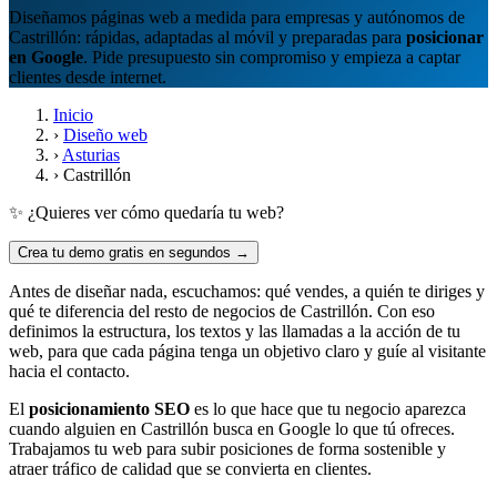
Diseñamos páginas web a medida para empresas y autónomos de
Castrillón: rápidas, adaptadas al móvil y preparadas para
posicionar
en Google
. Pide presupuesto sin compromiso y empieza a captar
clientes desde internet.
Inicio
›
Diseño web
›
Asturias
›
Castrillón
✨ ¿Quieres ver cómo quedaría tu web?
Crea tu demo gratis en segundos →
Antes de diseñar nada, escuchamos: qué vendes, a quién te diriges y
qué te diferencia del resto de negocios de Castrillón. Con eso
definimos la estructura, los textos y las llamadas a la acción de tu
web, para que cada página tenga un objetivo claro y guíe al visitante
hacia el contacto.
El
posicionamiento SEO
es lo que hace que tu negocio aparezca
cuando alguien en Castrillón busca en Google lo que tú ofreces.
Trabajamos tu web para subir posiciones de forma sostenible y
atraer tráfico de calidad que se convierta en clientes.