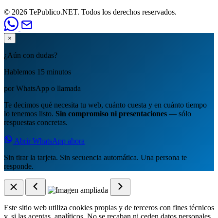
© 2026 TePublico.NET. Todos los derechos reservados.
×
¿Aún con dudas?
Hablemos 15 minutos
por WhatsApp o llamada
Te decimos qué necesita tu web, cuánto cuesta y en cuánto tiempo
lo tenemos listo.
Sin compromiso ni presentaciones
— sólo
respuestas concretas.
Abrir WhatsApp ahora
Sin tirar la tarjeta. Sin secuencia automática. Una persona te
responde.
Este sitio web utiliza cookies propias y de terceros con fines técnicos
y, si las aceptas, analíticos. No se recaban ni ceden datos personales