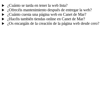
¿Cuánto se tarda en tener la web lista?
¿Ofrecéis mantenimiento después de entregar la web?
¿Cuánto cuesta una página web en Canet de Mar?
¿Hacéis también tiendas online en Canet de Mar?
¿Os encargáis de la creación de la página web desde cero?
Mucho más que una web
No solo tu web.
Tu panel para gestionar el
negocio.
Con TePublico no te llevas solo una página bonita: te llevas un
sistema para
captar, atender y fidelizar clientes
— todo ordenado
en un panel, sin saltar entre mil apps.