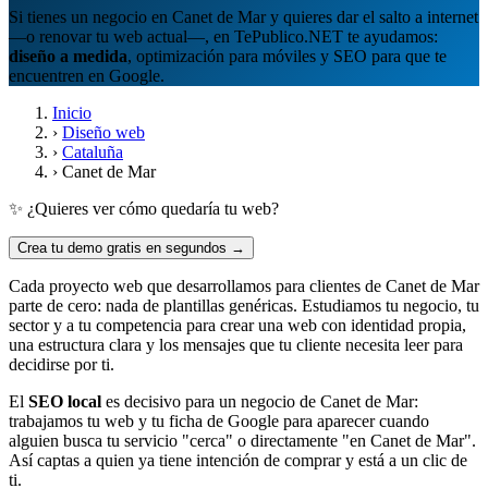
Si tienes un negocio en Canet de Mar y quieres dar el salto a internet
—o renovar tu web actual—, en TePublico.NET te ayudamos:
diseño a medida
, optimización para móviles y SEO para que te
encuentren en Google.
Inicio
›
Diseño web
›
Cataluña
›
Canet de Mar
✨ ¿Quieres ver cómo quedaría tu web?
Crea tu demo gratis en segundos →
Cada proyecto web que desarrollamos para clientes de Canet de Mar
parte de cero: nada de plantillas genéricas. Estudiamos tu negocio, tu
sector y a tu competencia para crear una web con identidad propia,
una estructura clara y los mensajes que tu cliente necesita leer para
decidirse por ti.
El
SEO local
es decisivo para un negocio de Canet de Mar:
trabajamos tu web y tu ficha de Google para aparecer cuando
alguien busca tu servicio "cerca" o directamente "en Canet de Mar".
Así captas a quien ya tiene intención de comprar y está a un clic de
ti.