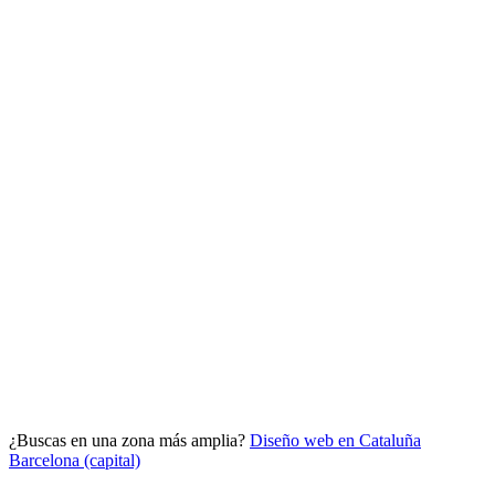
Analítica clara
Cuántos te visitan y de dónde vienen, sin tecnicismos ni cookies
molestas. Decisiones con datos.
Todo bajo tu marca y en un solo sitio.
¿Buscas en una zona más amplia?
Diseño web en Cataluña
Quiero mi panel
Barcelona (capital)