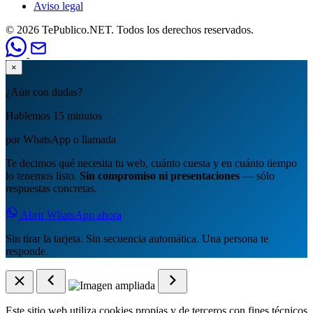
Aviso legal
© 2026 TePublico.NET. Todos los derechos reservados.
×
¿Aún con dudas?
Hablemos 15 minutos
por WhatsApp o llamada
Te decimos qué necesita tu web, cuánto cuesta y en cuánto tiempo
lo tenemos listo.
Sin compromiso ni presentaciones
— sólo
respuestas concretas.
Abrir WhatsApp ahora
Sin tirar la tarjeta. Sin secuencia automática. Una persona te
responde.
Este sitio web utiliza cookies propias y de terceros con fines técnicos