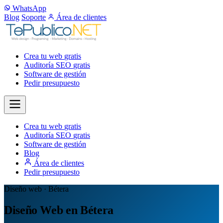
WhatsApp
Blog
Soporte
Área de clientes
Crea tu web
gratis
Auditoría SEO
gratis
Software de gestión
Pedir presupuesto
Crea tu web
gratis
Auditoría SEO
gratis
Software de gestión
Blog
Área de clientes
Pedir presupuesto
Diseño web · Bétera
Diseño Web en Bétera