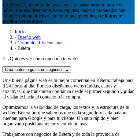
En Bétera, la mayoría de tus clientes te busca primero desde el
móvil. Por eso diseñamos webs rápidas, claras y preparadas para
Google, con un objetivo concreto: que quien llega
te llame, te
escriba o te compre
.
Inicio
›
Diseño web
›
Comunidad Valenciana
›
Bétera
✨ ¿Quieres ver cómo quedaría tu web?
Crea tu demo gratis en segundos →
Una buena página web es tu mejor comercial en Bétera: trabaja para
ti 24 horas al día. Por eso diseñamos webs rápidas, claras y
atractivas, que transmiten confianza desde el primer segundo y guían
al visitante hacia el contacto o la compra.
Optimizamos la velocidad de carga, los textos y la estructura de tu
web en Bétera porque sabemos que cada segundo y cada palabra
cuentan para Google y para tu cliente. Un sitio rápido y bien
organizado posiciona mejor y convierte más.
Trabajamos con negocios de Bétera y de toda la provincia de