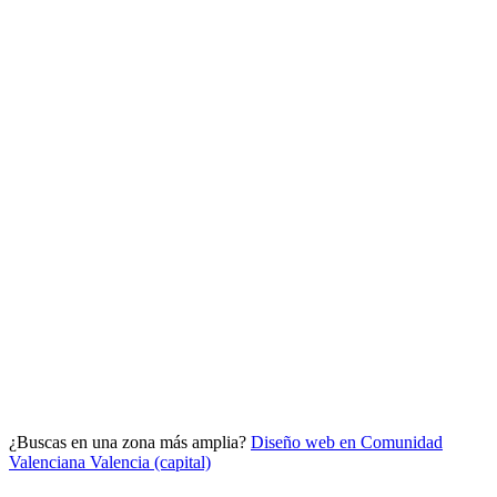
Analítica clara
Cuántos te visitan y de dónde vienen, sin tecnicismos ni cookies
molestas. Decisiones con datos.
Todo bajo tu marca y en un solo sitio.
¿Buscas en una zona más amplia?
Diseño web en Comunidad
Quiero mi panel
Valenciana
Valencia (capital)