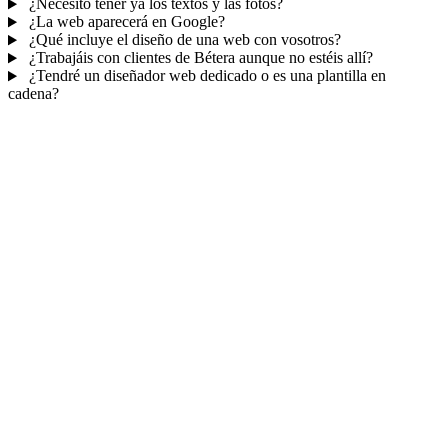
¿Necesito tener ya los textos y las fotos?
¿La web aparecerá en Google?
¿Qué incluye el diseño de una web con vosotros?
¿Trabajáis con clientes de Bétera aunque no estéis allí?
¿Tendré un diseñador web dedicado o es una plantilla en
cadena?
Mucho más que una web
No solo tu web.
Tu panel para gestionar el
negocio.
Con TePublico no te llevas solo una página bonita: te llevas un
sistema para
captar, atender y fidelizar clientes
— todo ordenado
en un panel, sin saltar entre mil apps.