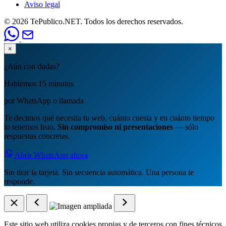
Aviso legal
© 2026 TePublico.NET. Todos los derechos reservados.
×
¿Aún con dudas?
Hablemos 15 minutos
por WhatsApp o llamada
Te decimos qué necesita tu web, cuánto cuesta y en cuánto tiempo
lo tenemos listo.
Sin compromiso ni presentaciones
— sólo
respuestas concretas.
Abrir WhatsApp ahora
Sin tirar la tarjeta. Sin secuencia automática. Una persona te
responde.
Este sitio web utiliza cookies propias y de terceros con fines técnicos