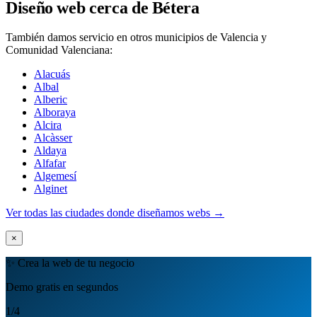
Diseño web cerca de Bétera
También damos servicio en otros municipios de Valencia y
Comunidad Valenciana:
Alacuás
Albal
Alberic
Alboraya
Alcira
Alcàsser
Aldaya
Alfafar
Algemesí
Alginet
Ver todas las ciudades donde diseñamos webs →
×
✨ Crea la web de tu negocio
Demo gratis en segundos
1
/4