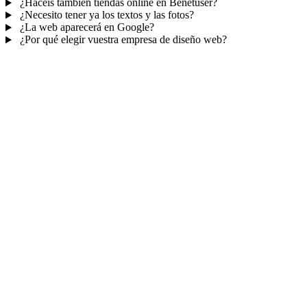
¿Hacéis también tiendas online en Benetúser?
¿Necesito tener ya los textos y las fotos?
¿La web aparecerá en Google?
¿Por qué elegir vuestra empresa de diseño web?
Mucho más que una web
No solo tu web.
Tu panel para gestionar el
negocio.
Con TePublico no te llevas solo una página bonita: te llevas un
sistema para
captar, atender y fidelizar clientes
— todo ordenado
en un panel, sin saltar entre mil apps.