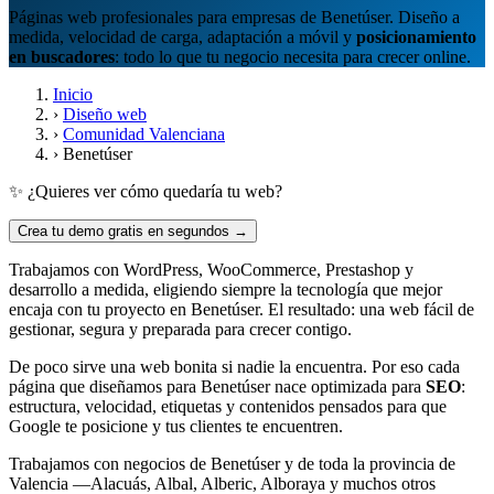
Páginas web profesionales para empresas de Benetúser. Diseño a
medida, velocidad de carga, adaptación a móvil y
posicionamiento
en buscadores
: todo lo que tu negocio necesita para crecer online.
Inicio
›
Diseño web
›
Comunidad Valenciana
›
Benetúser
✨ ¿Quieres ver cómo quedaría tu web?
Crea tu demo gratis en segundos →
Trabajamos con WordPress, WooCommerce, Prestashop y
desarrollo a medida, eligiendo siempre la tecnología que mejor
encaja con tu proyecto en Benetúser. El resultado: una web fácil de
gestionar, segura y preparada para crecer contigo.
De poco sirve una web bonita si nadie la encuentra. Por eso cada
página que diseñamos para Benetúser nace optimizada para
SEO
:
estructura, velocidad, etiquetas y contenidos pensados para que
Google te posicione y tus clientes te encuentren.
Trabajamos con negocios de Benetúser y de toda la provincia de
Valencia —Alacuás, Albal, Alberic, Alboraya y muchos otros