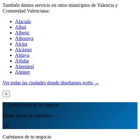
También damos servicio en otros municipios de Valencia y
Comunidad Valenciana:
Alacuás
Albal
Alberic
Alboraya
Alcira
Alcàsser
Aldaya
Alfafar
Algemesí
Alginet
Ver todas las ciudades donde diseñamos webs →
×
✨ Crea la web de tu negocio
Demo gratis en segundos
1
/4
Cuéntanos de tu negocio