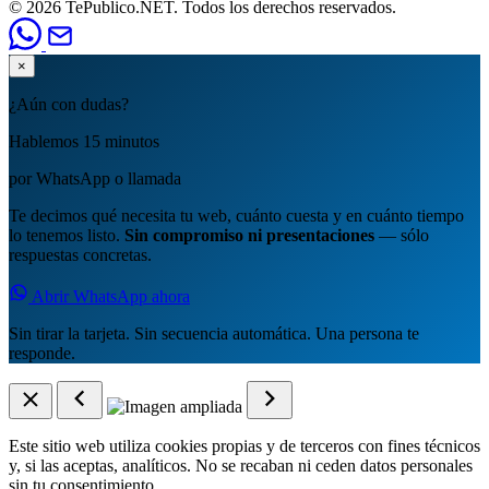
© 2026 TePublico.NET. Todos los derechos reservados.
×
¿Aún con dudas?
Hablemos 15 minutos
por WhatsApp o llamada
Te decimos qué necesita tu web, cuánto cuesta y en cuánto tiempo
lo tenemos listo.
Sin compromiso ni presentaciones
— sólo
respuestas concretas.
Abrir WhatsApp ahora
Sin tirar la tarjeta. Sin secuencia automática. Una persona te
responde.
Este sitio web utiliza cookies propias y de terceros con fines técnicos
y, si las aceptas, analíticos. No se recaban ni ceden datos personales
sin tu consentimiento.