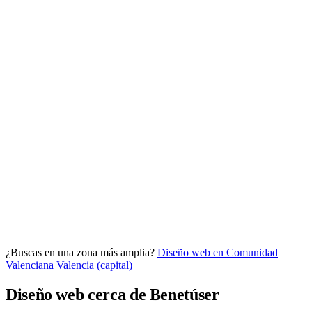
Analítica clara
Cuántos te visitan y de dónde vienen, sin tecnicismos ni cookies
molestas. Decisiones con datos.
Todo bajo tu marca y en un solo sitio.
¿Buscas en una zona más amplia?
Diseño web en Comunidad
Quiero mi panel
Valenciana
Valencia (capital)
Diseño web cerca de Benetúser