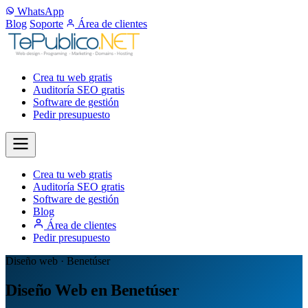
WhatsApp
Blog
Soporte
Área de clientes
Crea tu web
gratis
Auditoría SEO
gratis
Software de gestión
Pedir presupuesto
Crea tu web
gratis
Auditoría SEO
gratis
Software de gestión
Blog
Área de clientes
Pedir presupuesto
Diseño web · Benetúser
Diseño Web en Benetúser