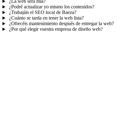
¿La web será mía?
¿Podré actualizar yo mismo los contenidos?
¿Trabajáis el SEO local de Baeza?
¿Cuánto se tarda en tener la web lista?
¿Ofrecéis mantenimiento después de entregar la web?
¿Por qué elegir vuestra empresa de diseño web?
Mucho más que una web
No solo tu web.
Tu panel para gestionar el n
Con TePublico no te llevas solo una página bonita: te llevas un siste