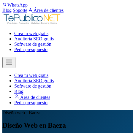
WhatsApp
Blog
Soporte
Área de clientes
Crea tu web
gratis
Auditoría SEO
gratis
Software de gestión
Pedir presupuesto
Crea tu web
gratis
Auditoría SEO
gratis
Software de gestión
Blog
Área de clientes
Pedir presupuesto
Diseño web · Baeza
Diseño Web en Baeza