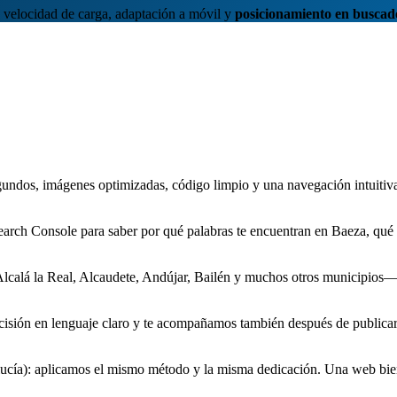
 velocidad de carga, adaptación a móvil y
posicionamiento en buscad
undos, imágenes optimizadas, código limpio y una navegación intuitiva
arch Console para saber por qué palabras te encuentran en Baeza, qu
calá la Real, Alcaudete, Andújar, Bailén y muchos otros municipios—.
ecisión en lenguaje claro y te acompañamos también después de publica
ucía): aplicamos el mismo método y la misma dedicación. Una web bien 