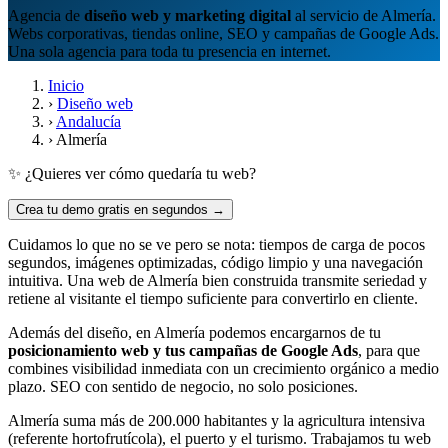
Agencia de
diseño web y marketing digital
al servicio de Almería.
Webs corporativas, tiendas online, SEO y campañas de Google Ads.
Una sola agencia para toda tu presencia en internet.
Inicio
›
Diseño web
›
Andalucía
›
Almería
✨ ¿Quieres ver cómo quedaría tu web?
Crea tu demo gratis en segundos →
Cuidamos lo que no se ve pero se nota: tiempos de carga de pocos
segundos, imágenes optimizadas, código limpio y una navegación
intuitiva. Una web de Almería bien construida transmite seriedad y
retiene al visitante el tiempo suficiente para convertirlo en cliente.
Además del diseño, en Almería podemos encargarnos de tu
posicionamiento web y tus campañas de Google Ads
, para que
combines visibilidad inmediata con un crecimiento orgánico a medio
plazo. SEO con sentido de negocio, no solo posiciones.
Almería suma más de 200.000 habitantes y la agricultura intensiva
(referente hortofrutícola), el puerto y el turismo. Trabajamos tu web