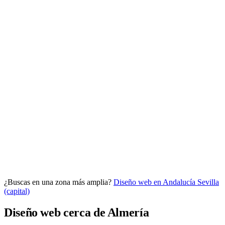
Analítica clara
Cuántos te visitan y de dónde vienen, sin tecnicismos ni cookies
molestas. Decisiones con datos.
Todo bajo tu marca y en un solo sitio.
¿Buscas en una zona más amplia?
Diseño web en Andalucía
Sevilla
Quiero mi panel
(capital)
Diseño web cerca de Almería