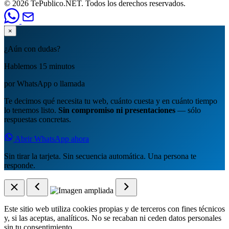
© 2026 TePublico.NET. Todos los derechos reservados.
×
¿Aún con dudas?
Hablemos 15 minutos
por WhatsApp o llamada
Te decimos qué necesita tu web, cuánto cuesta y en cuánto tiempo
lo tenemos listo.
Sin compromiso ni presentaciones
— sólo
respuestas concretas.
Abrir WhatsApp ahora
Sin tirar la tarjeta. Sin secuencia automática. Una persona te
responde.
Este sitio web utiliza cookies propias y de terceros con fines técnicos
y, si las aceptas, analíticos. No se recaban ni ceden datos personales
sin tu consentimiento.