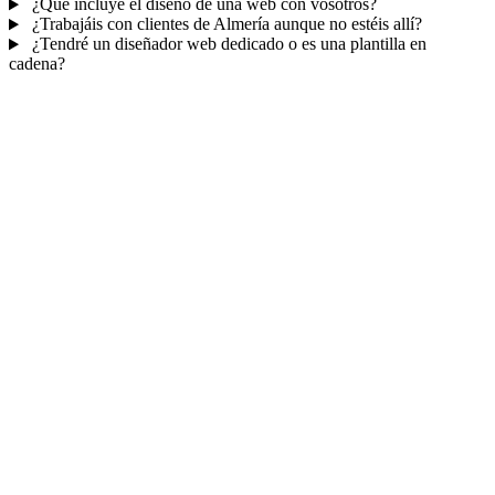
¿Qué incluye el diseño de una web con vosotros?
¿Trabajáis con clientes de Almería aunque no estéis allí?
¿Tendré un diseñador web dedicado o es una plantilla en
cadena?
Mucho más que una web
No solo tu web.
Tu panel para gestionar el
negocio.
Con TePublico no te llevas solo una página bonita: te llevas un
sistema para
captar, atender y fidelizar clientes
— todo ordenado
en un panel, sin saltar entre mil apps.