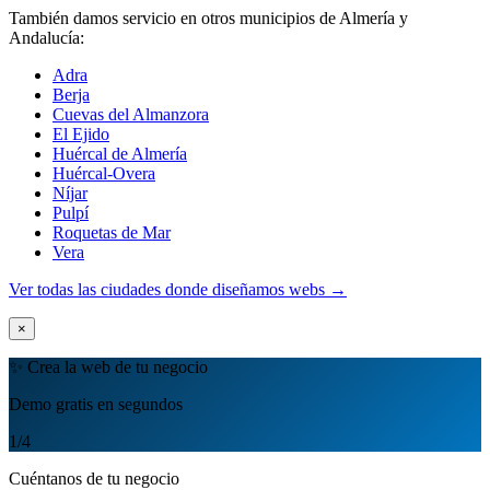
También damos servicio en otros municipios de Almería y
Andalucía:
Adra
Berja
Cuevas del Almanzora
El Ejido
Huércal de Almería
Huércal-Overa
Níjar
Pulpí
Roquetas de Mar
Vera
Ver todas las ciudades donde diseñamos webs →
×
✨ Crea la web de tu negocio
Demo gratis en segundos
1
/4
Cuéntanos de tu negocio