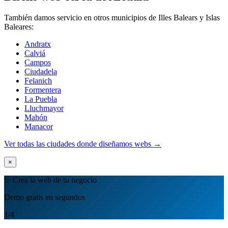
También damos servicio en otros municipios de Illes Balears y Islas
Baleares:
Andratx
Calviá
Campos
Ciudadela
Felanich
Formentera
La Puebla
Lluchmayor
Mahón
Manacor
Ver todas las ciudades donde diseñamos webs →
×
✨ Crea la web de tu negocio
Demo gratis en segundos
1
/4