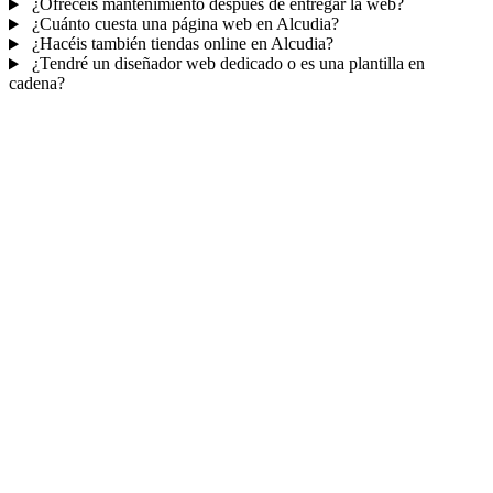
¿Ofrecéis mantenimiento después de entregar la web?
¿Cuánto cuesta una página web en Alcudia?
¿Hacéis también tiendas online en Alcudia?
¿Tendré un diseñador web dedicado o es una plantilla en
cadena?
Mucho más que una web
No solo tu web.
Tu panel para gestionar el
negocio.
Con TePublico no te llevas solo una página bonita: te llevas un
sistema para
captar, atender y fidelizar clientes
— todo ordenado
en un panel, sin saltar entre mil apps.