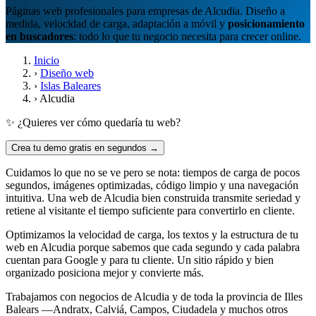
Páginas web profesionales para empresas de Alcudia. Diseño a
medida, velocidad de carga, adaptación a móvil y
posicionamiento
en buscadores
: todo lo que tu negocio necesita para crecer online.
Inicio
›
Diseño web
›
Islas Baleares
›
Alcudia
✨ ¿Quieres ver cómo quedaría tu web?
Crea tu demo gratis en segundos →
Cuidamos lo que no se ve pero se nota: tiempos de carga de pocos
segundos, imágenes optimizadas, código limpio y una navegación
intuitiva. Una web de Alcudia bien construida transmite seriedad y
retiene al visitante el tiempo suficiente para convertirlo en cliente.
Optimizamos la velocidad de carga, los textos y la estructura de tu
web en Alcudia porque sabemos que cada segundo y cada palabra
cuentan para Google y para tu cliente. Un sitio rápido y bien
organizado posiciona mejor y convierte más.
Trabajamos con negocios de Alcudia y de toda la provincia de Illes
Balears —Andratx, Calviá, Campos, Ciudadela y muchos otros