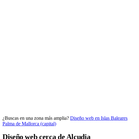
Analítica clara
Cuántos te visitan y de dónde vienen, sin tecnicismos ni cookies
molestas. Decisiones con datos.
Todo bajo tu marca y en un solo sitio.
¿Buscas en una zona más amplia?
Diseño web en Islas Baleares
Quiero mi panel
Palma de Mallorca (capital)
Diseño web cerca de Alcudia