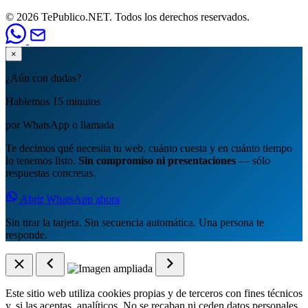
© 2026 TePublico.NET. Todos los derechos reservados.
×
¿Aún con dudas?
Hablemos 15 minutos
por WhatsApp o llamada
Te decimos qué necesita tu web, cuánto cuesta y en cuánto tiempo
lo tenemos listo.
Sin compromiso ni presentaciones
— sólo
respuestas concretas.
Abrir WhatsApp ahora
Sin tirar la tarjeta. Sin secuencia automática. Una persona te
responde.
Este sitio web utiliza cookies propias y de terceros con fines técnicos
y, si las aceptas, analíticos. No se recaban ni ceden datos personales