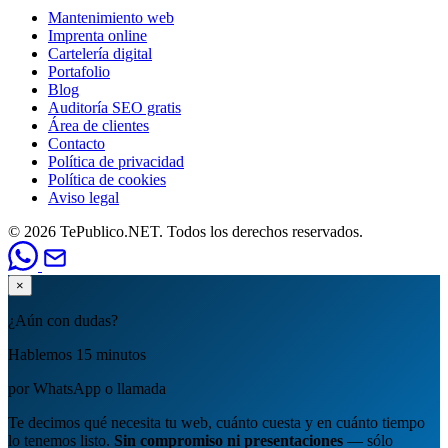
Mantenimiento web
Imprenta online
Cartelería digital
Portafolio
Blog
Auditoría SEO gratis
Área de clientes
Contacto
Política de privacidad
Política de cookies
Aviso legal
© 2026 TePublico.NET. Todos los derechos reservados.
×
¿Aún con dudas?
Hablemos 15 minutos
por WhatsApp o llamada
Te decimos qué necesita tu web, cuánto cuesta y en cuánto tiempo
lo tenemos listo.
Sin compromiso ni presentaciones
— sólo