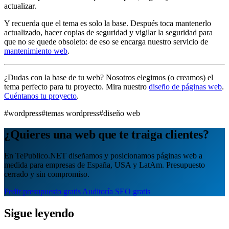
actualizar.
Y recuerda que el tema es solo la base. Después toca mantenerlo
actualizado, hacer copias de seguridad y vigilar la seguridad para
que no se quede obsoleto: de eso se encarga nuestro servicio de
mantenimiento web
.
¿Dudas con la base de tu web? Nosotros elegimos (o creamos) el
tema perfecto para tu proyecto. Mira nuestro
diseño de páginas web
.
Cuéntanos tu proyecto
.
#wordpress
#temas wordpress
#diseño web
¿Quieres una web que te traiga clientes?
En TePublico.NET diseñamos y posicionamos páginas web a
medida para empresas de España, USA y LatAm. Presupuesto
cerrado y sin compromiso.
Pedir presupuesto gratis
Auditoría SEO gratis
Sigue leyendo