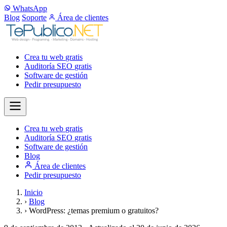
WhatsApp
Blog
Soporte
Área de clientes
Crea tu web
gratis
Auditoría SEO
gratis
Software de gestión
Pedir presupuesto
Crea tu web
gratis
Auditoría SEO
gratis
Software de gestión
Blog
Área de clientes
Pedir presupuesto
Inicio
›
Blog
›
WordPress: ¿temas premium o gratuitos?